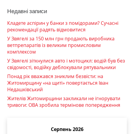
Недавні записи
Кладете аспірин у банки з помідорами? Сучасні
рекомендації радять відмовитися
У Звягелі за 150 млн грн продають виробника
ветпрепаратів із великим промисловим
комплексом
У Звягелі зіткнулися авто і мотоцикл: водій був без
свідомості, водійку деблокували рятувальники
Понад рік вважався зниклим безвісти: на
Житомирщину «на щиті» повертається Іван
Недашківський
Жителів Житомирщини закликали не ігнорувати
тривоги: ОВА зробила термінове попередження
Серпень 2026