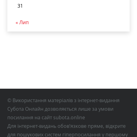
31
« Лип
© Використання матеріалів з інтернет-видання
Субота Онлайн дозволяється лише за умови
посилання на сайт subota.online
Для інтернет-видань обов’язкове пряме, відкрите
для пошукових систем гіперпосилання у першому