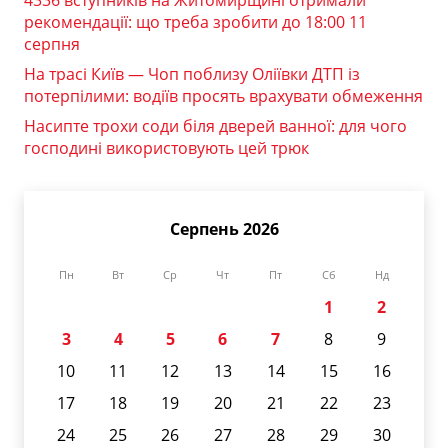
4336 вступників на Житомирщині отримали
рекомендації: що треба зробити до 18:00 11
серпня
На трасі Київ — Чоп поблизу Оліївки ДТП із
потерпілими: водіїв просять врахувати обмеження
Насипте трохи соди біля дверей ванної: для чого
господині використовують цей трюк
Серпень 2026
Пн
Вт
Ср
Чт
Пт
Сб
Нд
1
2
3
4
5
6
7
8
9
10
11
12
13
14
15
16
17
18
19
20
21
22
23
24
25
26
27
28
29
30