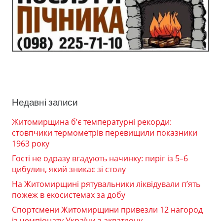
Недавні записи
Житомирщина б’є температурні рекорди:
стовпчики термометрів перевищили показники
1963 року
Гості не одразу вгадують начинку: пиріг із 5–6
цибулин, який зникає зі столу
На Житомирщині рятувальники ліквідували п’ять
пожеж в екосистемах за добу
Спортсмени Житомирщини привезли 12 нагород
із чемпіонату України з акватлону