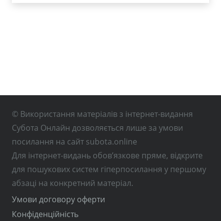
© Використання матеріалів з інтернет-видання
Субота Онлайн дозволяється лише за умови
посилання на сайт subota.online
Для інтернет-видань обов’язкове пряме, відкрите
для пошукових систем гіперпосилання у першому
абзаці на конкретний матеріал.
Умови договору оферти
Конфіденційність