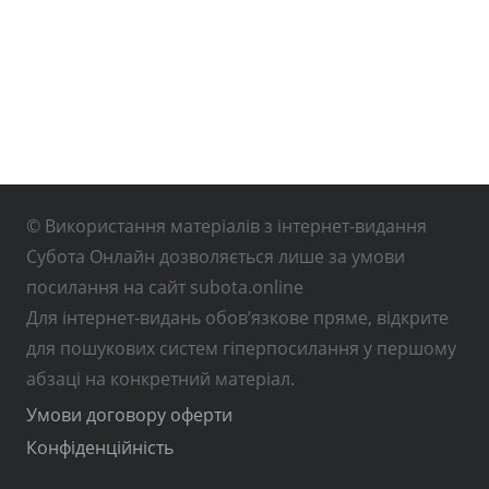
© Використання матеріалів з інтернет-видання
Субота Онлайн дозволяється лише за умови
посилання на сайт subota.online
Для інтернет-видань обов’язкове пряме, відкрите
для пошукових систем гіперпосилання у першому
абзаці на конкретний матеріал.
Умови договору оферти
Конфіденційність