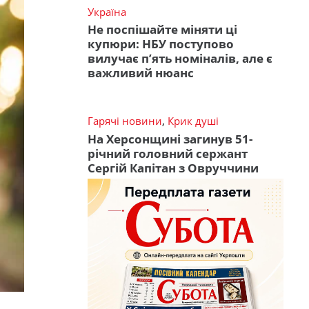
Україна
Не поспішайте міняти ці
купюри: НБУ поступово
вилучає п’ять номіналів, але є
важливий нюанс
Гарячі новини
,
Крик душі
На Херсонщині загинув 51-
річний головний сержант
Сергій Капітан з Овруччини