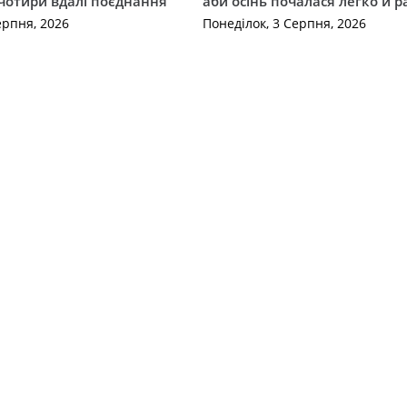
чотири вдалі поєднання
аби осінь почалася легко й р
ерпня, 2026
Понеділок, 3 Серпня, 2026