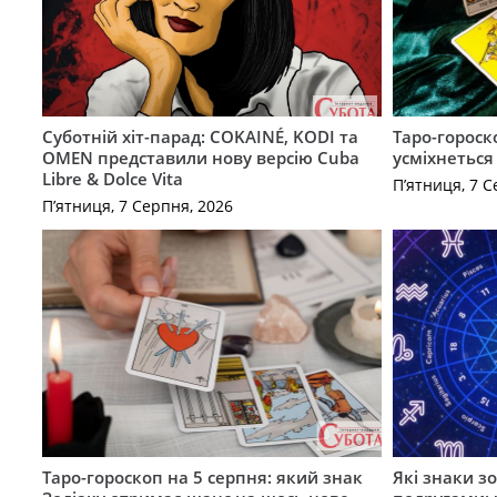
Суботній хіт-парад: COKAINÉ, KODI та
Таро-гороск
OMEN представили нову версію Cuba
усміхнеться
Libre & Dolce Vita
П’ятниця, 7 С
П’ятниця, 7 Серпня, 2026
Таро-гороскоп на 5 серпня: який знак
Які знаки з