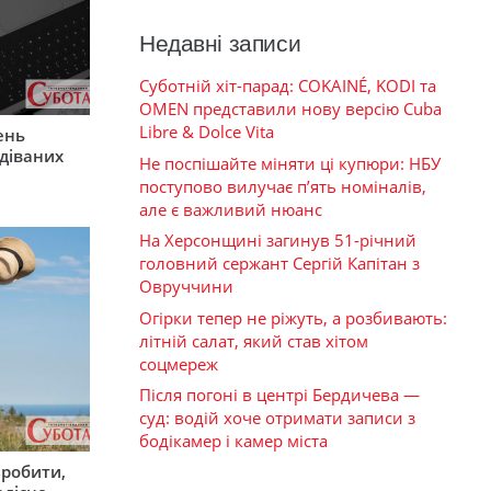
Недавні записи
Суботній хіт-парад: COKAINÉ, KODI та
OMEN представили нову версію Cuba
Libre & Dolce Vita
ень
діваних
Не поспішайте міняти ці купюри: НБУ
поступово вилучає п’ять номіналів,
але є важливий нюанс
На Херсонщині загинув 51-річний
головний сержант Сергій Капітан з
Овруччини
Огірки тепер не ріжуть, а розбивають:
літній салат, який став хітом
соцмереж
Після погоні в центрі Бердичева —
суд: водій хоче отримати записи з
бодікамер і камер міста
зробити,