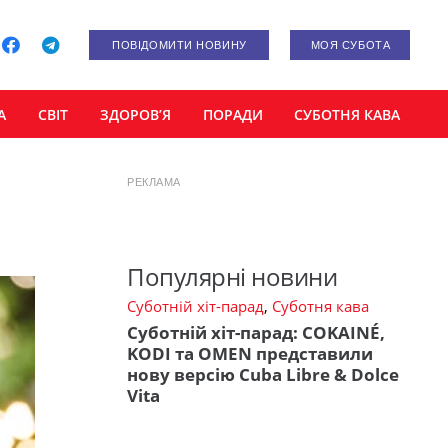
ПОВІДОМИТИ НОВИНУ
МОЯ СУБОТА
А
СВІТ
ЗДОРОВ’Я
ПОРАДИ
СУБОТНЯ КАВА
РЕКЛАМА
Популярні новини
Суботній хіт-парад
,
Суботня кава
Суботній хіт-парад: COKAINÉ,
KODI та OMEN представили
нову версію Cuba Libre & Dolce
Vita