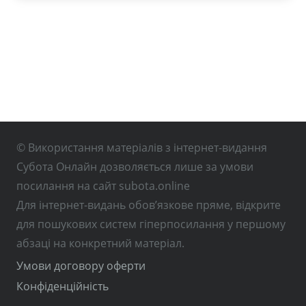
© Використання матеріалів з інтернет-видання
Субота Онлайн дозволяється лише за умови
посилання на сайт subota.online
Для інтернет-видань обов’язкове пряме, відкрите
для пошукових систем гіперпосилання у першому
абзаці на конкретний матеріал.
Умови договору оферти
Конфіденційність