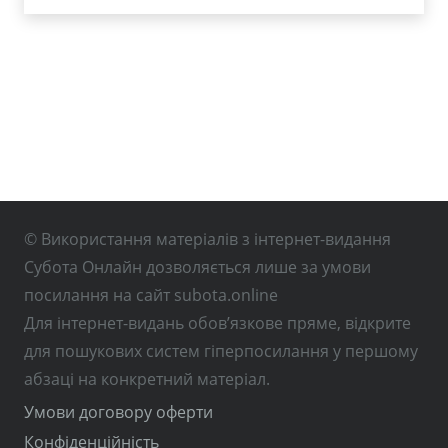
© Використання матеріалів з інтернет-видання
Субота Онлайн дозволяється лише за умови
посилання на сайт subota.online
Для інтернет-видань обов’язкове пряме, відкрите
для пошукових систем гіперпосилання у першому
абзаці на конкретний матеріал.
Умови договору оферти
Конфіденційність