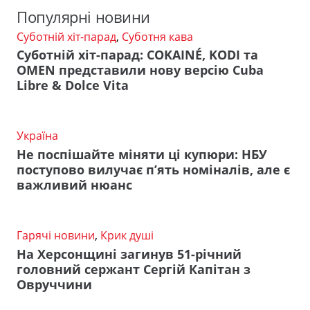
Популярні новини
Суботній хіт-парад
,
Суботня кава
Суботній хіт-парад: COKAINÉ, KODI та
OMEN представили нову версію Cuba
Libre & Dolce Vita
Україна
Не поспішайте міняти ці купюри: НБУ
поступово вилучає п’ять номіналів, але є
важливий нюанс
Гарячі новини
,
Крик душі
На Херсонщині загинув 51-річний
головний сержант Сергій Капітан з
Овруччини