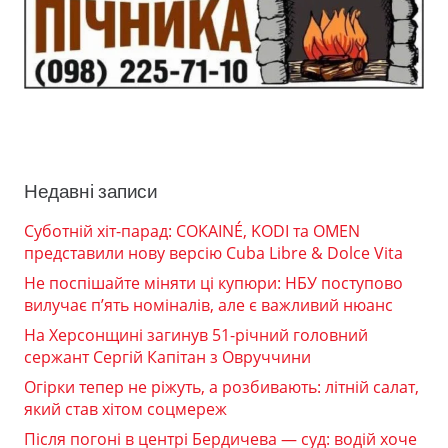
Недавні записи
Суботній хіт-парад: COKAINÉ, KODI та OMEN
представили нову версію Cuba Libre & Dolce Vita
Не поспішайте міняти ці купюри: НБУ поступово
вилучає п’ять номіналів, але є важливий нюанс
На Херсонщині загинув 51-річний головний
сержант Сергій Капітан з Овруччини
Огірки тепер не ріжуть, а розбивають: літній салат,
який став хітом соцмереж
Після погоні в центрі Бердичева — суд: водій хоче