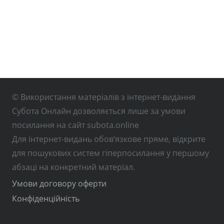
© Використання матеріалів з інтернет-видання
Субота Онлайн дозволяється лише за умови
посилання на сайт subota.online
Для інтернет-видань обов’язкове пряме, відкрите
для пошукових систем гіперпосилання у першому
абзаці на конкретний матеріал.
Умови договору оферти
Конфіденційність