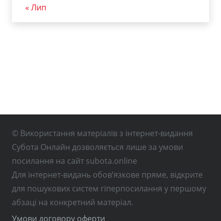
« Лип
© Використання матеріалів з інтернет-видання
Субота Онлайн дозволяється лише за умови
посилання на сайт subota.online
Для інтернет-видань обов’язкове пряме, відкрите
для пошукових систем гіперпосилання у першому
абзаці на конкретний матеріал.
Умови договору оферти