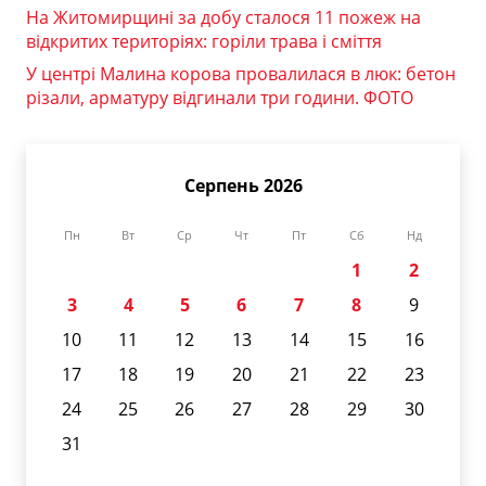
На Житомирщині за добу сталося 11 пожеж на
відкритих територіях: горіли трава і сміття
У центрі Малина корова провалилася в люк: бетон
різали, арматуру відгинали три години. ФОТО
Серпень 2026
Пн
Вт
Ср
Чт
Пт
Сб
Нд
1
2
3
4
5
6
7
8
9
10
11
12
13
14
15
16
17
18
19
20
21
22
23
24
25
26
27
28
29
30
31