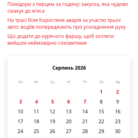
Помідори з перцем за годину: закуска, яка чудово
смакує до м’яса
На трасі біля Коростеня аварія за участю трьох
авто: водіїв попереджають про ускладнення руху
Що додати до курячого фаршу, щоб котлети
вийшли неймовірно соковитими
Серпень 2026
Пн
Вт
Ср
Чт
Пт
Сб
Нд
1
2
3
4
5
6
7
8
9
10
11
12
13
14
15
16
17
18
19
20
21
22
23
24
25
26
27
28
29
30