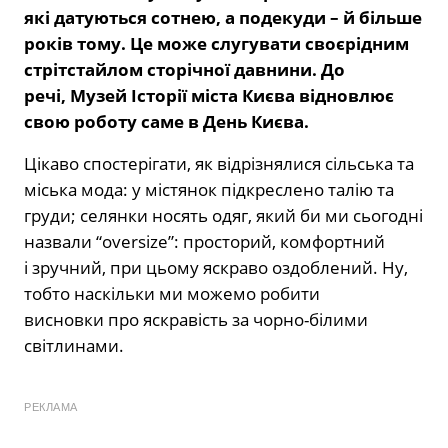
які датуються сотнею, а подекуди – й більше
років тому. Це може слугувати своєрідним
стрітстайлом сторічної давнини. До
речі, Музей Історії міста Києва відновлює
свою роботу саме в День Києва.
Цікаво спостерігати, як відрізнялися сільська та
міська мода: у містянок підкреслено талію та
груди; селянки носять одяг, який би ми сьогодні
назвали “oversize”: просторий, комфортний
і зручний, при цьому яскраво оздоблений. Ну,
тобто наскільки ми можемо робити
висновки про яскравість за чорно-білими
світлинами.
РЕКЛАМА