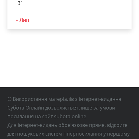
31
« Лип
© Використання матеріалів з інтернет-видання
Субота Онлайн дозволяється лише за умови
посилання на сайт subota.online
Для інтернет-видань обов’язкове пряме, відкрите
для пошукових систем гіперпосилання у першому