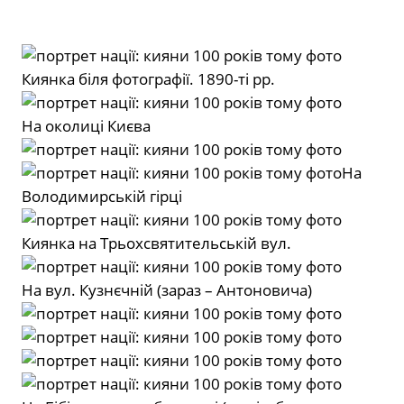
Киянка біля фотографії. 1890-ті рр.
На околиці Києва
На
Володимирській гірці
Киянка на Трьохсвятительській вул.
На вул. Кузнєчній (зараз – Антоновича)