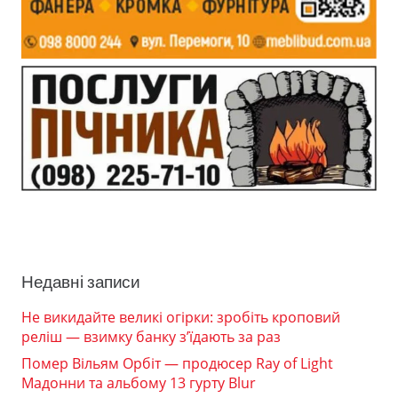
Недавні записи
Не викидайте великі огірки: зробіть кроповий
реліш — взимку банку з’їдають за раз
Помер Вільям Орбіт — продюсер Ray of Light
Мадонни та альбому 13 гурту Blur