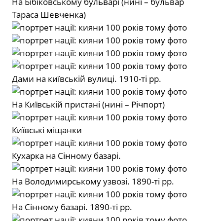
На Бібіковському бульварі (нині – бульвар
Тараса Шевченка)
Дами на київській вулиці. 1910-ті рр.
На Київській пристані (нині – Річпорт)
Київські міщанки
Кухарка на Сінному базарі.
На Володимирському узвозі. 1890-ті рр.
На Сінному базарі. 1890-ті рр.