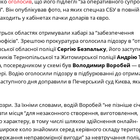
нко
оголосив
, що його підлеглі “за оперативного супр
. Він опублікував фото, на яких спецназ СБУ в повній 
аходить у кабінетах пачки доларів та євро.
рьох областях отримували хабарі за “забезпечення
фісів”. Зрештою прокуратура оголосила підозру в “о
ької обласної поліції
Сергію Безпальку
, його засту
ників Тернопільської та Житомирської поліції
Андрію 
а, посередником у схемі був
Володимир Воробей
— в
ері. Водію оголосили підозру в підбурюванні до отри
наступного дня доправили в Печерський суд Києва, як
ри. За їхніми словами, водій Воробей “не пізніше сі
ати місця “для незаконного створення, виготовлення,
 характеру, в тому числі шляхом здійснення онлайн-
 “широке коло знайомих серед керівного складу терито
 одержання неправомірної вигоди” за невтручання поліці