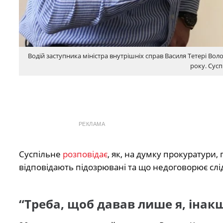
Водій заступника міністра внутрішніх справ Василя Тетері Во
року. Сус
РЕКЛАМА
Суспільне
розповідає
, як, на думку прокуратури,
відповідають підозрювані та що недоговорює слі
“Треба, щоб давав лише я, інакш