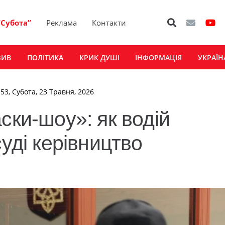
“Субота”
Реклама
Контакти
ЗИВ
ПОЛІТИКА
КРИК ДУШІ
ІНФОРМАЦІЯ
УКРАЇН
:53, Субота, 23 Травня, 2026
ски-шоу»: як водій
суді керівництво