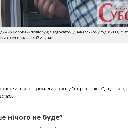
лодимир Воробей (праворуч) з адвокатом у Печерському суді Києва, 21 т
пільне Новини/Олексій Арунян
 поліцейські покривали роботу “порноофісів”, що на це
дство.
е нічого не буде”