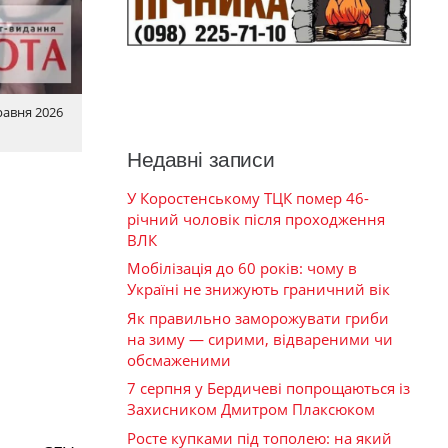
равня 2026
Недавні записи
У Коростенському ТЦК помер 46-
річний чоловік після проходження
ВЛК
Мобілізація до 60 років: чому в
Україні не знижують граничний вік
Як правильно заморожувати гриби
на зиму — сирими, відвареними чи
обсмаженими
7 серпня у Бердичеві попрощаються із
Захисником Дмитром Плаксюком
Росте купками під тополею: на який