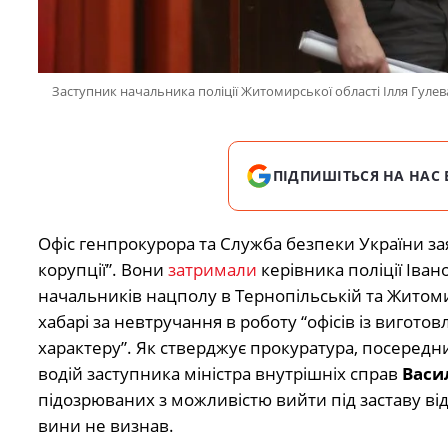
Заступник начальника поліції Житомирської області Ілля Гулев
ПІДПИШІТЬСЯ НА НАС 
Офіс генпрокурора та Служба безпеки України за
корупції”. Вони
затримали
керівника поліції Іван
начальників нацполу в Тернопільській та Житомир
хабарі за невтручання в роботу “офісів із вигот
характеру”. Як стверджує прокуратура, посередн
водій заступника міністра внутрішніх справ
Васи
підозрюваних з можливістю вийти під заставу від
вини не визнав.