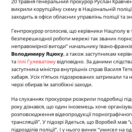
20 травня генеральний прокурор Руслан Кравче
викрили корупційну схему в Національній поліції”
заходить в офіси обласних управлінь поліції та зн
Генпрокурор оголосив, що керівники Нацполу в т
безперешкодної роботи мережі так званих порноо
неправомірної вигоди” начальнику Івано-франківс
Володимиру Яцюку
, а також заступникам керів
та
Іллі Гулеватому
відповідно. За даними слідств
заступника міністра внутрішніх справ Василя Тет
хабаря. Усіх п’ятьох підозрюваних затримали та 
черзі обирав їм запобіжні заходи.
На слуханнях прокурори розкрили подробиці підоз
року дізнався, що один іноземець хоче організув
розповсюдження відеопродукції порнографічного
трансляцій”. У підозрі йдеться, що Воробей мав
підрозділів поліції”. І у нього виник “умисел на