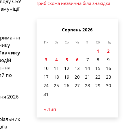
оводу СБУ
гриб схожа незвична біла знахідка
амуніції
Серпень 2026
триманні
Пн
Вт
Ср
Чт
Пт
Сб
Нд
пнику
1
2
Ткачику
одій
3
4
5
6
7
8
9
мання
10
11
12
13
14
15
16
ий по
17
18
19
20
21
22
23
24
25
26
27
28
29
30
31
чня 2026
« Лип
ріальних
ї в