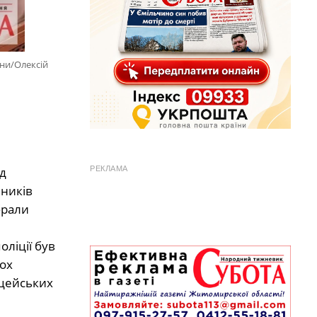
ини/Олексій
д
РЕКЛАМА
пників
брали
ліції був
ьох
іцейських