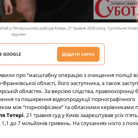
атий у Печерському райсуді Києва, 21 травня 2026 року. Суспільне Нов
Арунян
В GOOGLE
ДОДАТИ ЗАРАЗ
явили про “масштабну операцію з очищення поліції ві
о-Франківської області, його заступника, а також засту
ській областях. За версією слідства, правоохоронці 
овлення та поширення відеопродукції порнографічного
иком між “порноофісами” та обласними керівниками по
ля Тетері
. 21 травня суд у Києві заарештував усіх п’ят
 1,1 до 7 мільйонів гривень. На слуханнях ніхто з пол