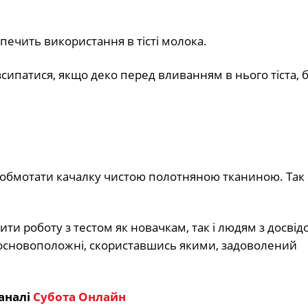
печить використання в тісті молока.
сипатися, якщо деко перед вливанням в нього тіста, 
ід обмотати качалку чистою полотняною тканиною. Так
и роботу з тестом як новачкам, так і людям з досвід
е основоположні, скориставшись якими, задоволений
аналі
Субота Онлайн