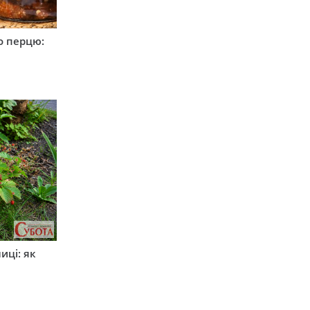
о перцю:
иці: як