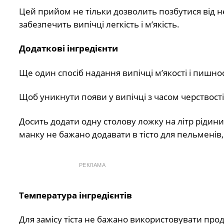
Цей прийом не тільки дозволить позбутися від 
забезпечить випічці легкість і м’якість.
Додаткові інгредієнти
Ще один спосіб надання випічці м’якості і пишнос
Щоб уникнути появи у випічці з часом черствості
Досить додати одну столову ложку на літр рідини
манку не бажано додавати в тісто для пельменів, 
РЕКЛАМА
Температура інгредієнтів
Для замісу тіста не бажано використовувати прод