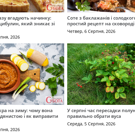
разу вгадують начинку:
Соте з баклажанів і солодког
 цибулин, який зникає зі
простий рецепт на сковороді
Четвер, 6 Серпня, 2026
рпня, 2026
кра на зиму: чому вона
У серпні час пересадки полун
дянистою і як виправити
правильно обрати вуса
Середа, 5 Серпня, 2026
рпня, 2026