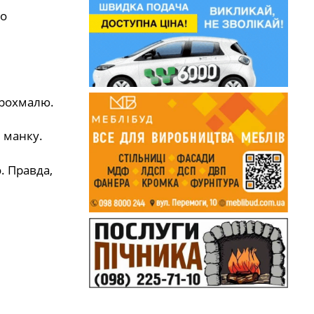
що
крохмалю.
 манку.
. Правда,