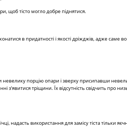
ри, щоб тісто могло добре піднятися.
натися в придатності і якості дріжджів, адже саме в
ши невелику порцію опари і зверху присипавши неве
і з’явитися тріщини. Їх відсутність свідчить про низь
ічці, надасть використання для замісу тіста тільки яєч