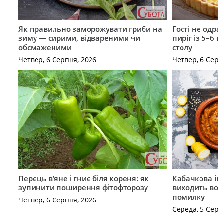
Як правильно заморожувати гриби на
Гості не од
зиму — сирими, відвареними чи
пиріг із 5–6
обсмаженими
столу
Четвер, 6 Серпня, 2026
Четвер, 6 Се
Перець в’яне і гниє біля кореня: як
Кабачкова і
зупинити поширення фітофторозу
виходить во
помилку
Четвер, 6 Серпня, 2026
Середа, 5 Се