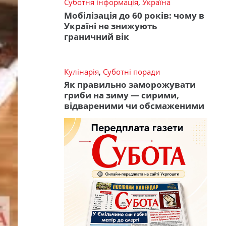
Суботня інформація
,
Україна
Мобілізація до 60 років: чому в
Україні не знижують
граничний вік
Кулінарія
,
Суботні поради
Як правильно заморожувати
гриби на зиму — сирими,
відвареними чи обсмаженими