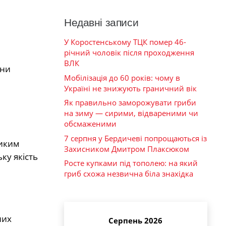
Недавні записи
У Коростенському ТЦК помер 46-
річний чоловік після проходження
ВЛК
они
Мобілізація до 60 років: чому в
Україні не знижують граничний вік
Як правильно заморожувати гриби
на зиму — сирими, відвареними чи
обсмаженими
7 серпня у Бердичеві попрощаються із
ликим
Захисником Дмитром Плаксюком
ку якість
Росте купками під тополею: на який
гриб схожа незвична біла знахідка
них
Серпень 2026