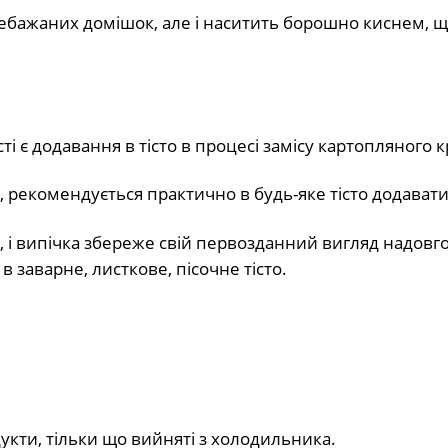
небажаних домішок, але і наситить борошно киснем, 
ті є додавання в тісто в процесі замісу картопляного 
, рекомендується практично в будь-яке тісто додавати
, і випічка збереже свій первозданний вигляд надовго
в заварне, листкове, пісочне тісто.
укти, тільки що вийняті з холодильника.