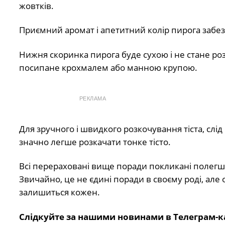
жовтків.
Приємний аромат і апетитний колір пирога забез
Нижня скоринка пирога буде сухою і не стане роз
посипане крохмалем або манною крупою.
РЕКЛАМА
Для зручного і швидкого розкочування тіста, сл
значно легше розкачати тонке тісто.
Всі перераховані вище поради покликані полегшит
Звичайно, це не єдині поради в своєму роді, ал
залишиться кожен.
Слідкуйте за нашими новинами в Телеграм-к