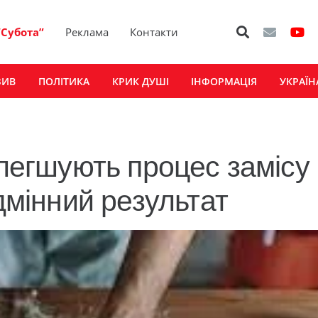
“Субота”
Реклама
Контакти
ЗИВ
ПОЛІТИКА
КРИК ДУШІ
ІНФОРМАЦІЯ
УКРАЇН
олегшують процес замісу
ідмінний результат