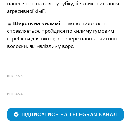
нанесеною на вологу губку, без використання
агресивної хімії.
🧽
Шерсть на килимі
— якщо пилосос не
справляється, пройдися по килиму гумовим
скребком для вікон; він збере навіть найтонші
волоски, які «влізли» у ворс.
РЕКЛАМА
РЕКЛАМА
ПІДПИСАТИСЬ НА TELEGRAM КАНАЛ