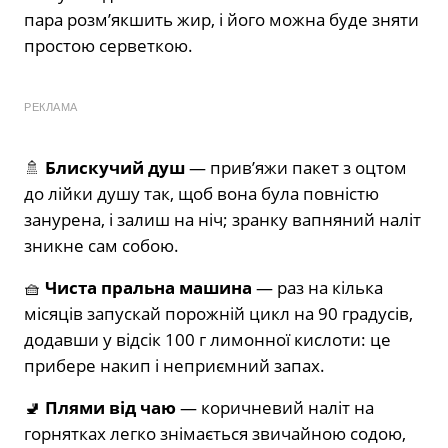
пара розм’якшить жир, і його можна буде зняти
простою серветкою.
РЕКЛАМА
🚿
Блискучий душ
— прив’яжи пакет з оцтом
до лійки душу так, щоб вона була повністю
занурена, і залиш на ніч; зранку вапняний наліт
зникне сам собою.
🧺
Чиста пральна машина
— раз на кілька
місяців запускай порожній цикл на 90 градусів,
додавши у відсік 100 г лимонної кислоти: це
прибере накип і неприємний запах.
🚽
Плями від чаю
— коричневий наліт на
горнятках легко знімається звичайною содою,