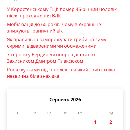
У Коростенському ТЦК помер 46-річний чоловік
після проходження ВЛК
Мобілізація до 60 років: чому в Україні не
знижують граничний вік
Як правильно заморожувати гриби на зиму —
сирими, відвареними чи обсмаженими
7 серпня у Бердичеві попрощаються із
Захисником Дмитром Плаксюком
Росте купками під тополею: на який гриб схожа
незвична біла знахідка
Серпень 2026
Пн
Вт
Ср
Чт
Пт
Сб
Нд
1
2