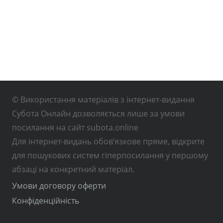
© Використання матеріалів з інтернет-видання
Субота Онлайн дозволяється лише за умови
посилання на сайт subota.online
Для інтернет-видань обов’язкове пряме, відкрите
для пошукових систем гіперпосилання у першому
абзаці на конкретний матеріал.
Умови договору оферти
Конфіденційність