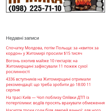
Недавні записи
Спочатку Молдова, потім Польща: за «квиток за
кордон» у Житомирі просили $15 тисяч
Вогонь охопив майже 10 гектарів: на
Житомирщині зафіксували 11 пожеж сухої
рослинності
4336 вступників на Житомирщині отримали
рекомендації: що треба зробити до 18:00 11
серпня
На трасі Київ — Чоп поблизу Оліївки ДТП із
потерпілими: водіїв просять врахувати обмеження
Насипте трохи соди біля дверей ванної: для чого