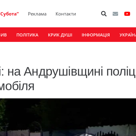
“Субота”
Реклама
Контакти
ЗИВ
ПОЛІТИКА
КРИК ДУШІ
ІНФОРМАЦІЯ
УКРАЇН
: на Андрушівщині поліц
мобіля