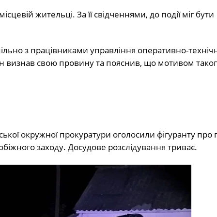
сцевій жительці. За її свідченнями, до події міг бути
пільно з працівниками управління оперативно-техніч
ін визнав свою провину та пояснив, що мотивом тако
вської окружної прокуратури оголосили фігуранту про 
біжного заходу. Досудове розслідування триває.