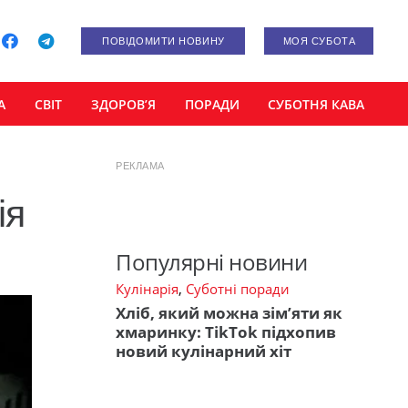
ПОВІДОМИТИ НОВИНУ
МОЯ СУБОТА
А
СВІТ
ЗДОРОВ’Я
ПОРАДИ
СУБОТНЯ КАВА
РЕКЛАМА
ія
Популярні новини
Кулінарія
,
Суботні поради
Хліб, який можна зім’яти як
хмаринку: TikTok підхопив
новий кулінарний хіт