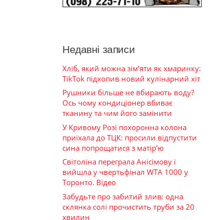
Недавні записи
Хліб, який можна зім’яти як хмаринку:
TikTok підхопив новий кулінарний хіт
Рушники більше не вбирають воду?
Ось чому кондиціонер вбиває
тканину та чим його замінити
У Кривому Розі похоронна колона
приїхала до ТЦК: просили відпустити
сина попрощатися з матір’ю
Світоліна переграла Анісімову і
вийшла у чвертьфінал WTA 1000 у
Торонто. Відео
Забудьте про забитий злив: одна
склянка солі прочистить труби за 20
хвилин