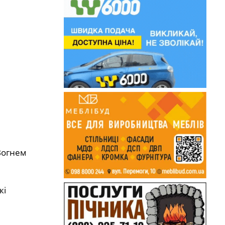
 Вогнем
кі