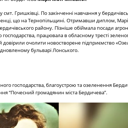
 смт. Гришківці. По закінченні навчання у бердичівсь
еменці, що на Тернопільщині. Отримавши диплом, Марі
рдичівського району. Пізніше обіймала посади агро
 господарства, працювала в обласному тресті зелено
кій довірили очолити новостворене підприємство «Оз
відновленому бульварі Лонського.
ного господарства, благоустрою та озеленення Берди
ання “Почесний громадянин міста Бердичева”.