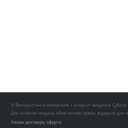
© Використання матеріалів з інтернет-видання Субота 
Для інтернет-видань обов’язкове пряме, відкрите для 
Умови договору оферти