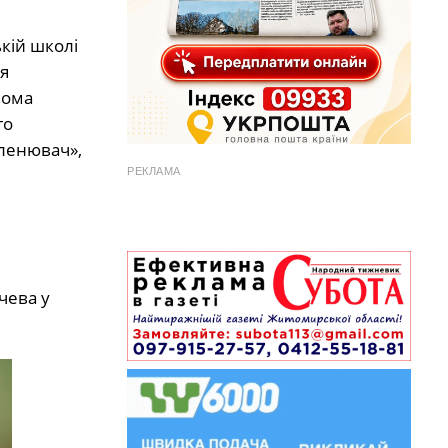
кій школі
я
нома
го
еленювач»,
РЕКЛАМА
чева у