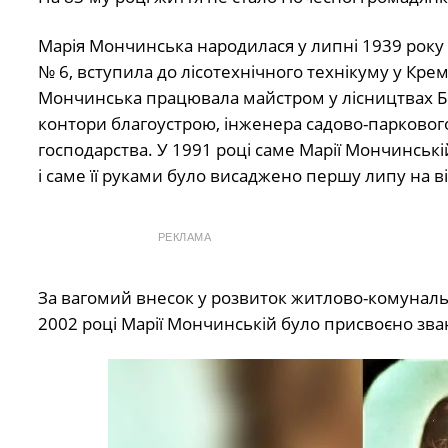
Марія Мончинська народилася у липні 1939 року у
№ 6, вступила до лісотехнічного технікуму у Кр
Мончинська працювала майстром у лісництвах Бе
контори благоустрою, інженера садово-паркового
господарства. У 1991 році саме Марії Мончинсь
і саме її руками було висаджено першу липу на 
РЕКЛАМА
За вагомий внесок у розвиток житлово-комуналь
2002 році Марії Мончинській було присвоєно зв