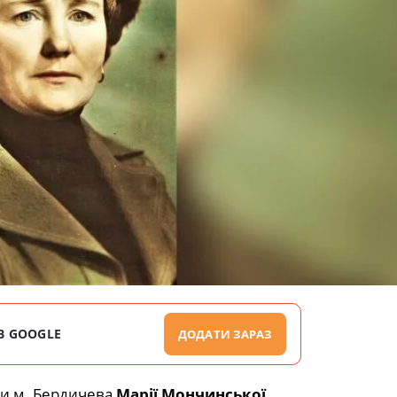
В GOOGLE
ДОДАТИ ЗАРАЗ
ки м. Бердичева
Марії Мончинської
.