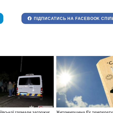
ПІДПИСАТИСЬ НА FACEBOOK СПІЛ
ївської громади загрожує
Житомирщина б’є температу