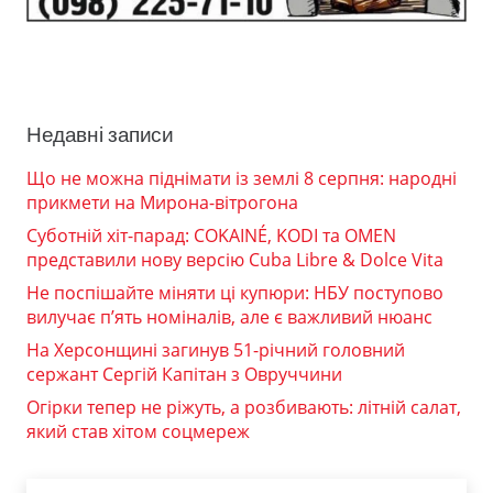
Недавні записи
Що не можна піднімати із землі 8 серпня: народні
прикмети на Мирона-вітрогона
Суботній хіт-парад: COKAINÉ, KODI та OMEN
представили нову версію Cuba Libre & Dolce Vita
Не поспішайте міняти ці купюри: НБУ поступово
вилучає п’ять номіналів, але є важливий нюанс
На Херсонщині загинув 51-річний головний
сержант Сергій Капітан з Овруччини
Огірки тепер не ріжуть, а розбивають: літній салат,
який став хітом соцмереж