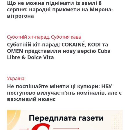
Що не можна піднімати із землі 8
серпня: народні прикмети на Мирона-
вітрогона
Суботній хіт-парад
,
Суботня кава
Суботній хіт-парад: COKAINÉ, KODI та
OMEN представили нову версію Cuba
Libre & Dolce Vita
Україна
Не поспішайте міняти ці купюри: НБУ
поступово вилучає п’ять номіналів, але є
важливий нюанс