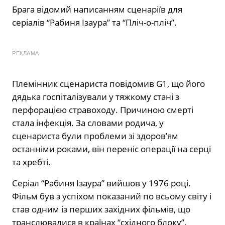
Брага відомий написанням сценаріїв для
серіалів “Рабиня Ізаура” та “Пліч-о-пліч”.
РЕКЛАМА
Племінник сценариста повідомив G1, що його
дядька госпіталізували у тяжкому стані з
перфорацією стравоходу. Причиною смерті
стала інфекція. За словами родича, у
сценариста були проблеми зі здоров’ям
останніми роками, він переніс операції на серці
та хребті.
Серіал “Рабиня Ізаура” вийшов у 1976 році.
Фільм був з успіхом показаний по всьому світу і
став одним із перших західних фільмів, що
транслювалися в країнах “східного блоку”.