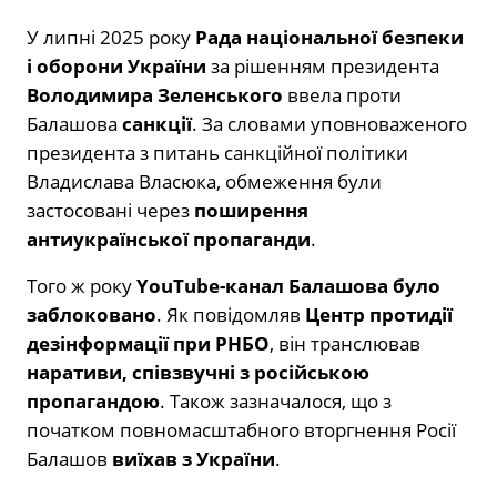
У липні 2025 року
Рада національної безпеки
і оборони України
за рішенням президента
Володимира Зеленського
ввела проти
Балашова
санкції
. За словами уповноваженого
президента з питань санкційної політики
Владислава Власюка, обмеження були
застосовані через
поширення
антиукраїнської пропаганди
.
Того ж року
YouTube-канал Балашова було
заблоковано
. Як повідомляв
Центр протидії
дезінформації при РНБО
, він транслював
наративи, співзвучні з російською
пропагандою
. Також зазначалося, що з
початком повномасштабного вторгнення Росії
Балашов
виїхав з України
.