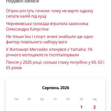
Недавні записи
Огірки ростуть гачком: чому не варто одразу
сипати калій під кущі
Черняхівська громада втратила захисника
Олександра Капустіна
Не тільки їжа і спорт: вчені знайшли ще один
фактор повільного набору ваги
У Житомирі Mercedes зіткнувся з Yamaha: 18-
річного мотоцикліста госпіталізували
Пенсія у 2026 році: скільки стажу потрібно у 60, 63 і
65 років
Серпень 2026
Пн
Вт
Ср
Чт
Пт
Сб
Нд
1
2