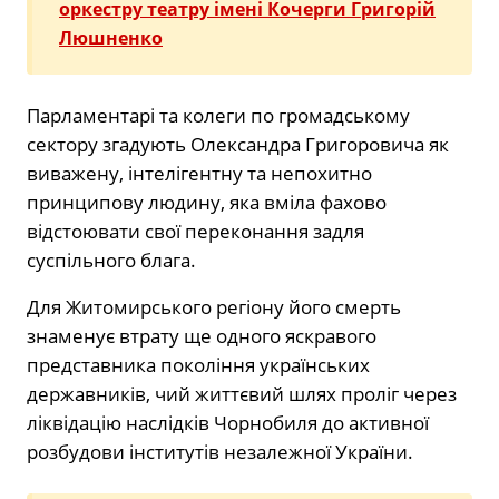
оркестру театру імені Кочерги Григорій
Люшненко
Парламентарі та колеги по громадському
сектору згадують Олександра Григоровича як
виважену, інтелігентну та непохитно
принципову людину, яка вміла фахово
відстоювати свої переконання задля
суспільного блага.
Для Житомирського регіону його смерть
знаменує втрату ще одного яскравого
представника покоління українських
державників, чий життєвий шлях проліг через
ліквідацію наслідків Чорнобиля до активної
розбудови інститутів незалежної України.