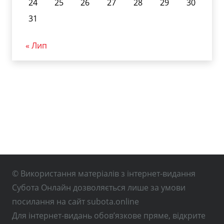
24
25
26
27
28
29
30
31
« Лип
© Використання матеріалів з інтернет-видання
Субота Онлайн дозволяється лише за умови
посилання на сайт subota.online
Для інтернет-видань обов’язкове пряме, відкрите