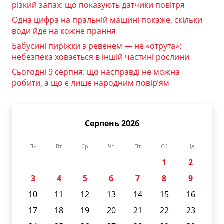
різкий запах: що показують датчики повітря
Одна цифра на пральній машині покаже, скільки
води йде на кожне прання
Бабусині пиріжки з ревенем — не «отрута»:
небезпека ховається в іншій частині рослини
Сьогодні 9 серпня: що насправді не можна
робити, а що є лише народним повір’ям
Серпень 2026
Пн
Вт
Ср
Чт
Пт
Сб
Нд
1
2
3
4
5
6
7
8
9
10
11
12
13
14
15
16
17
18
19
20
21
22
23