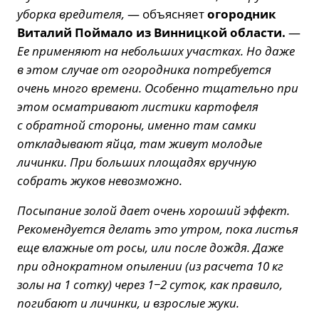
уборка вредителя,
— объясняет
огородник
Виталий Поймало из Винницкой области.
—
Ее применяют на небольших участках. Но даже
в этом случае от огородника потребуется
очень много времени. Особенно тщательно при
этом осматривают листики картофеля
с обратной стороны, именно там самки
откладывают яйца, там живут молодые
личинки.
При больших площадях вручную
собрать жуков невозможно.
Посыпание золой дает очень хороший эффект.
Рекомендуется делать это утром, пока листья
еще влажные от росы, или после дождя. Даже
при однократном опылении (из расчета 10 кг
золы на 1 сотку) через 1−2 суток, как правило,
погибают и личинки, и взрослые жуки.