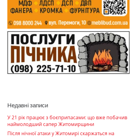
Недавні записи
У 21 рік працює з боєприпасами: що вже побачив
наймолодший сапер Житомирщини
Після нічної атаки у Житомирі скаржаться на