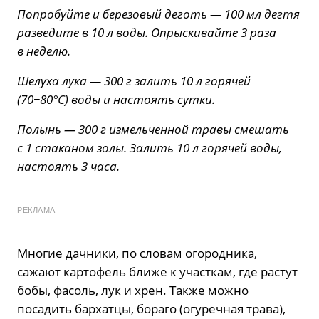
Попробуйте и березовый деготь — 100 мл дегтя
разведите в 10 л воды. Опрыскивайте 3 раза
в неделю.
Шелуха лука — 300 г залить 10 л горячей
(70−80°C) воды и настоять сутки.
Полынь — 300 г измельченной травы смешать
с 1 стаканом золы. Залить 10 л горячей воды,
настоять 3 часа.
РЕКЛАМА
Многие дачники, по словам огородника,
сажают картофель ближе к участкам, где растут
бобы, фасоль, лук и хрен. Также можно
посадить бархатцы, бораго (огуречная трава),