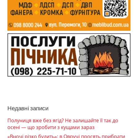
Недавні записи
Полуниця вже без ягід? Не залишайте її так до
осені — що зробити з кущами зараз
«Вночі різко будить»: в Овручі просять прибрати