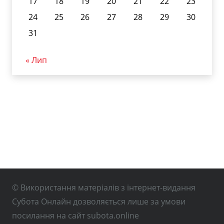
17
18
19
20
21
22
23
24
25
26
27
28
29
30
31
« Лип
© Використання матеріалів з інтернет-видання
Субота Онлайн дозволяється лише за умови
посилання на сайт subota.online