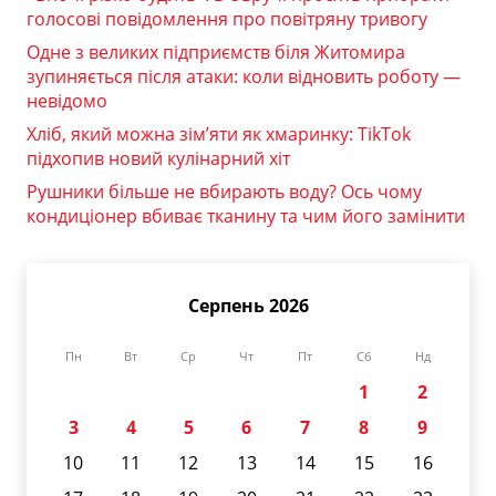
голосові повідомлення про повітряну тривогу
Одне з великих підприємств біля Житомира
зупиняється після атаки: коли відновить роботу —
невідомо
Хліб, який можна зім’яти як хмаринку: TikTok
підхопив новий кулінарний хіт
Рушники більше не вбирають воду? Ось чому
кондиціонер вбиває тканину та чим його замінити
Серпень 2026
Пн
Вт
Ср
Чт
Пт
Сб
Нд
1
2
3
4
5
6
7
8
9
10
11
12
13
14
15
16