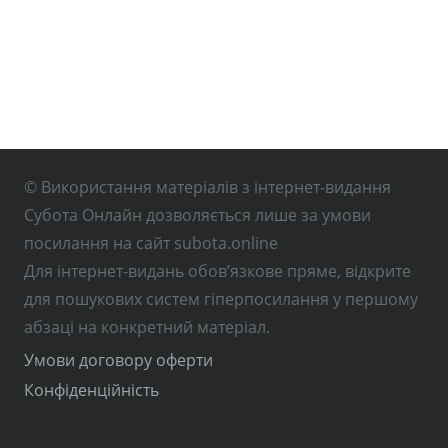
© Використання матеріалів з інтернет-видання
Субота Онлайн дозволяється лише за умови
посилання на сайт subota.online
Для інтернет-видань обов’язкове пряме, відкрите
для пошукових систем гіперпосилання у першому
абзаці на конкретний матеріал.
Умови договору оферти
Конфіденційність