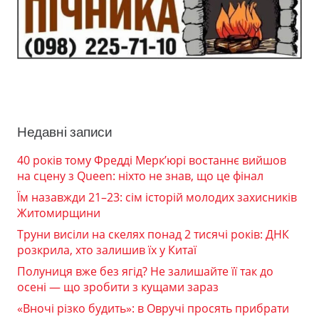
Недавні записи
40 років тому Фредді Мерк’юрі востаннє вийшов
на сцену з Queen: ніхто не знав, що це фінал
Їм назавжди 21–23: сім історій молодих захисників
Житомирщини
Труни висіли на скелях понад 2 тисячі років: ДНК
розкрила, хто залишив їх у Китаї
Полуниця вже без ягід? Не залишайте її так до
осені — що зробити з кущами зараз
«Вночі різко будить»: в Овручі просять прибрати