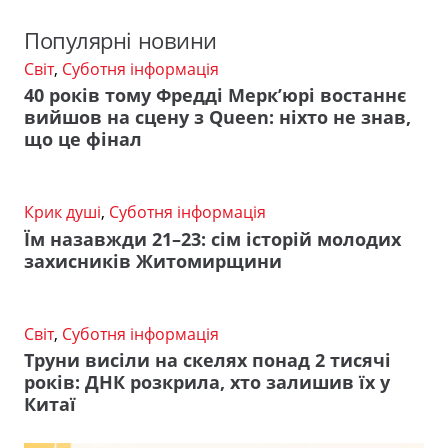
Популярні новини
Світ
,
Суботня інформація
40 років тому Фредді Мерк’юрі востаннє
вийшов на сцену з Queen: ніхто не знав,
що це фінал
Крик душі
,
Суботня інформація
Їм назавжди 21–23: сім історій молодих
захисників Житомирщини
Світ
,
Суботня інформація
Труни висіли на скелях понад 2 тисячі
років: ДНК розкрила, хто залишив їх у
Китаї