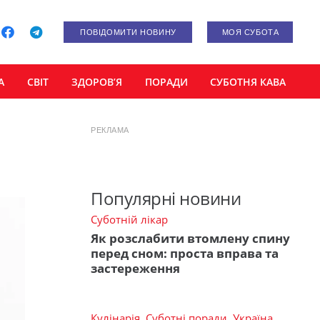
ПОВІДОМИТИ НОВИНУ
МОЯ СУБОТА
А
СВІТ
ЗДОРОВ’Я
ПОРАДИ
СУБОТНЯ КАВА
РЕКЛАМА
Популярні новини
Суботній лікар
Як розслабити втомлену спину
перед сном: проста вправа та
застереження
Кулінарія
,
Суботні поради
,
Україна