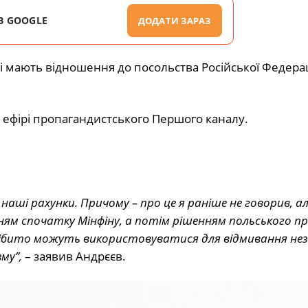
В GOOGLE
ДОДАТИ ЗАРАЗ
і мають відношення до посольства Російської Федерац
в ефірі пропагандистського Першого каналу.
 наші рахунки. Причому – про це я раніше не говорив, а
енням спочатку Мінфіну, а потім рішенням польського п
 нібито можуть використовуватися для відмивання не
му”,
– заявив Андрєєв.