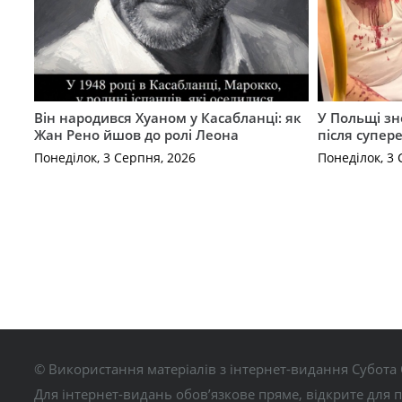
Він народився Хуаном у Касабланці: як
У Польщі зн
Жан Рено йшов до ролі Леона
після супер
Понеділок, 3 Серпня, 2026
Понеділок, 3 
© Використання матеріалів з інтернет-видання Субота 
Для інтернет-видань обов’язкове пряме, відкрите для 