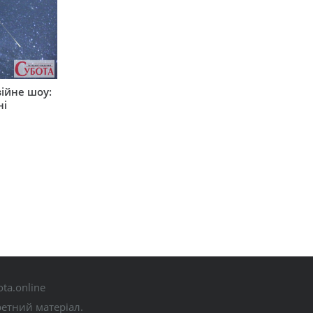
ійне шоу:
ні
ta.online
ретний матеріал.