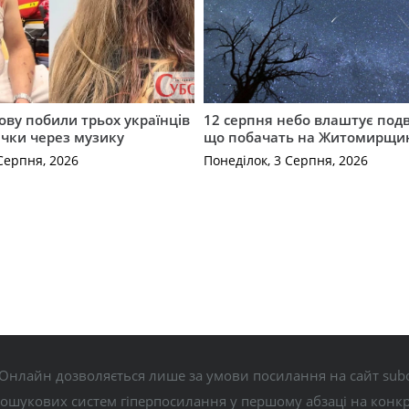
ову побили трьох українців
12 серпня небо влаштує подв
ечки через музику
що побачать на Житомирщи
Серпня, 2026
Понеділок, 3 Серпня, 2026
Онлайн дозволяється лише за умови посилання на сайт subo
пошукових систем гіперпосилання у першому абзаці на конк