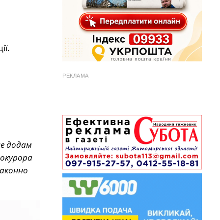
ії.
РЕКЛАМА
ле додам
рокурора
законно