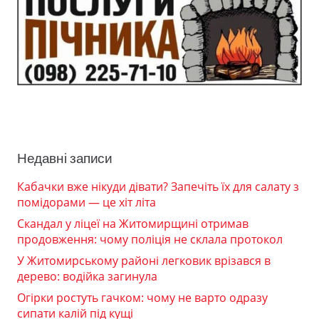
Недавні записи
Кабачки вже нікуди дівати? Запечіть їх для салату з
помідорами — це хіт літа
Скандал у ліцеї на Житомирщині отримав
продовження: чому поліція не склала протокол
У Житомирському районі легковик врізався в
дерево: водійка загинула
Огірки ростуть гачком: чому не варто одразу
сипати калій під кущі