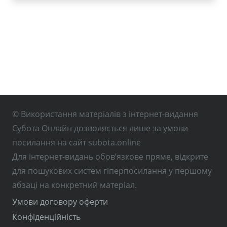
© Використання матеріалів з інтернет-видання
Субота Онлайн дозволяється лише за умови
посилання на сайт subota.online
Для інтернет-видань обов’язкове пряме, відкрите
для пошукових систем гіперпосилання у першому
абзаці на конкретний матеріал.
Умови договору оферти
Конфіденційність