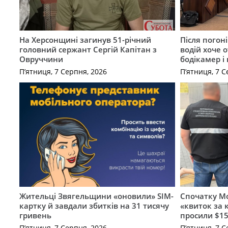
На Херсонщині загинув 51-річний
Після погон
головний сержант Сергій Капітан з
водій хоче 
Овруччини
бодікамер і
П’ятниця, 7 Серпня, 2026
П’ятниця, 7 С
Жительці Звягельщини «оновили» SIM-
Спочатку Мо
картку й завдали збитків на 31 тисячу
«квиток за 
гривень
просили $15
П’ятниця, 7 Серпня, 2026
П’ятниця, 7 С