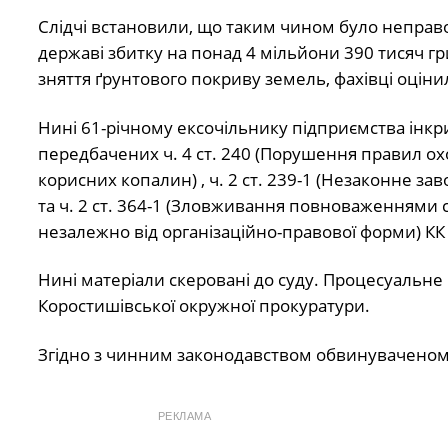
Слідчі встановили, що таким чином було неправ
державі збитку на понад 4 мільйони 390 тисяч г
зняття ґрунтового покриву земель, фахівці оціни
Нині 61-річному ексочільнику підприємства ін
передбачених ч. 4 ст. 240 (Порушення правил о
корисних копалин) , ч. 2 ст. 239-1 (Незаконне 
та ч. 2 ст. 364-1 (Зловживання повноваженнями
незалежно від організаційно-правової форми) КК
Нині матеріали скеровані до суду. Процесуальне
Коростишівської окружної прокуратури.
Згідно з чинним законодавством обвинуваченому з
РЕКЛАМА