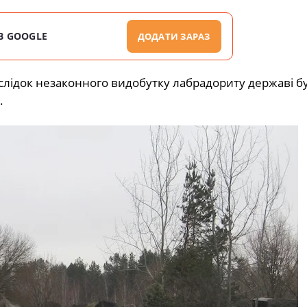
В GOOGLE
ДОДАТИ ЗАРАЗ
лідок незаконного видобутку лабрадориту державі б
.