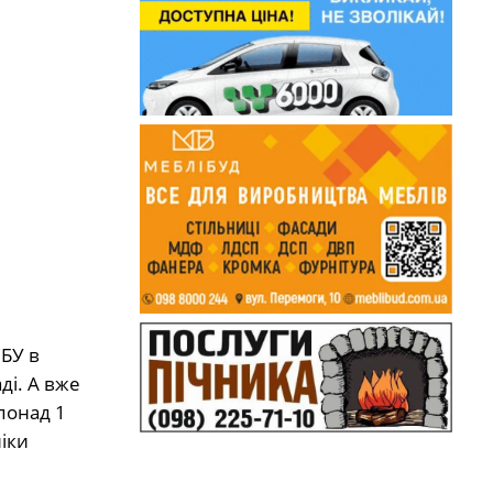
СБУ в
ді. А вже
понад 1
ніки