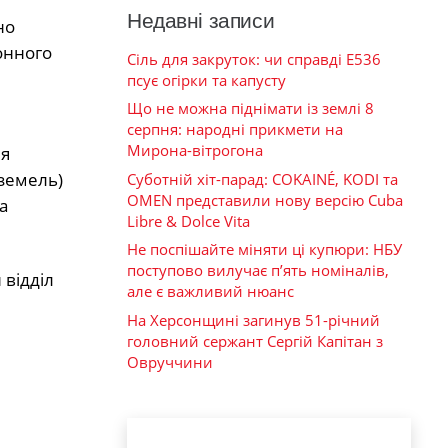
Недавні записи
но
онного
Сіль для закруток: чи справді Е536
псує огірки та капусту
Що не можна піднімати із землі 8
серпня: народні прикмети на
Мирона-вітрогона
ня
 земель)
Суботній хіт-парад: COKAINÉ, KODI та
OMEN представили нову версію Cuba
а
Libre & Dolce Vita
Не поспішайте міняти ці купюри: НБУ
поступово вилучає п’ять номіналів,
 відділ
але є важливий нюанс
На Херсонщині загинув 51-річний
головний сержант Сергій Капітан з
Овруччини