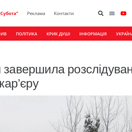
“Субота”
Реклама
Контакти
ЗИВ
ПОЛІТИКА
КРИК ДУШІ
ІНФОРМАЦІЯ
УКРАЇН
 завершила розслідува
кар’єру