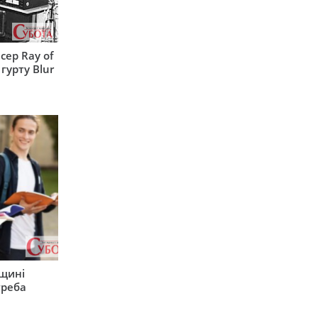
сер Ray of
гурту Blur
рщині
треба