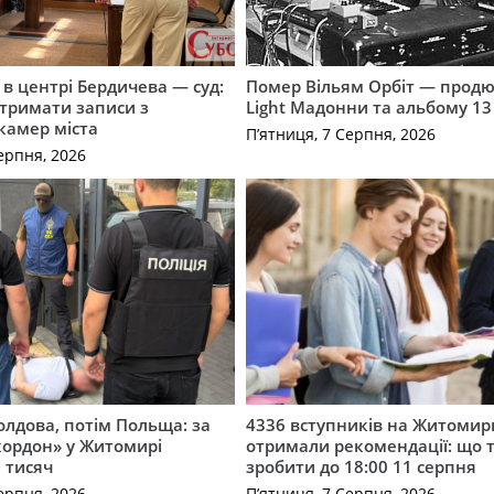
і в центрі Бердичева — суд:
Помер Вільям Орбіт — продю
отримати записи з
Light Мадонни та альбому 13 
 камер міста
П’ятниця, 7 Серпня, 2026
ерпня, 2026
лдова, потім Польща: за
4336 вступників на Житоми
кордон» у Житомирі
отримали рекомендації: що 
 тисяч
зробити до 18:00 11 серпня
ерпня, 2026
П’ятниця, 7 Серпня, 2026