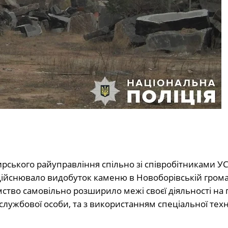
ирського райуправління спільно зі співробітниками У
здійснювало видобуток каменю в Новоборівській грома
мство самовільно розширило межі своєї діяльності на 
к службової особи, та з використанням спеціальної тех