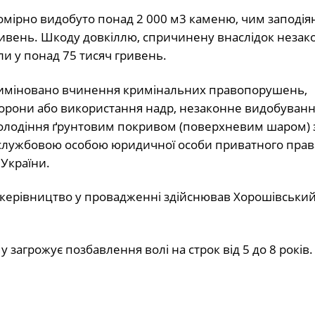
омірно видобуто понад 2 000 м3 каменю, чим заподія
ривень. Шкоду довкіллю, спричинену внаслідок незак
ли у понад 75 тисяч гривень.
криміновано вчинення кримінальних правопорушень,
хорони або використання надр, незаконне видобуван
заволодіння ґрунтовим покривом (поверхневим шаром)
 службовою особою юридичної особи приватного прав
 України.
 керівництво у провадженні здійснював Хорошівський
агрожує позбавлення волі на строк від 5 до 8 років.