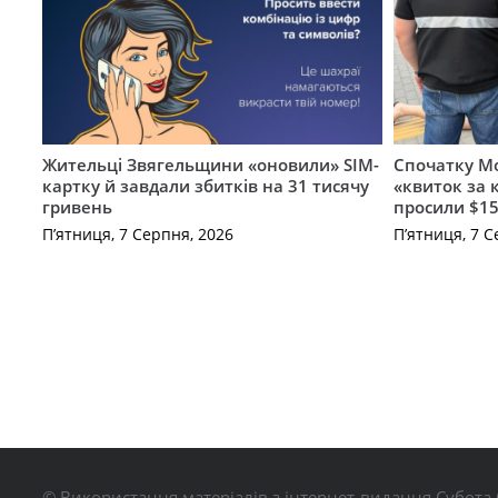
Жительці Звягельщини «оновили» SIM-
Спочатку Мо
картку й завдали збитків на 31 тисячу
«квиток за 
гривень
просили $15
П’ятниця, 7 Серпня, 2026
П’ятниця, 7 С
© Використання матеріалів з інтернет-видання Субота 