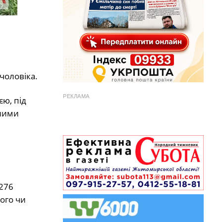
 чоловіка.
РЕКЛАМА
ю, під
аними
 276
ого чи