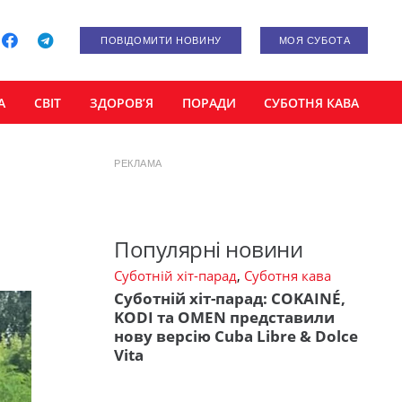
ПОВІДОМИТИ НОВИНУ
МОЯ СУБОТА
А
СВІТ
ЗДОРОВ’Я
ПОРАДИ
СУБОТНЯ КАВА
РЕКЛАМА
Популярні новини
Суботній хіт-парад
,
Суботня кава
Суботній хіт-парад: COKAINÉ,
KODI та OMEN представили
нову версію Cuba Libre & Dolce
Vita