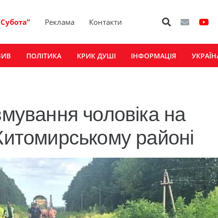
“Субота”
Реклама
Контакти
ЗИВ
ПОЛІТИКА
КРИК ДУШІ
ІНФОРМАЦІЯ
УКРАЇН
вмування чоловіка на
 Житомирському районі