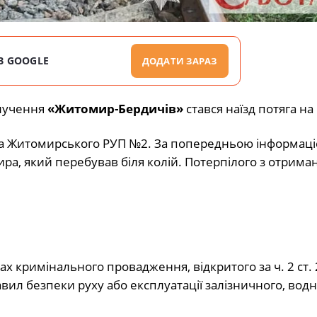
В GOOGLE
ДОДАТИ ЗАРАЗ
лучення
«Житомир-Бердичів»
стався наїзд потяга на
упа Житомирського РУП №2. За попередньою інформаціє
ира, який перебував біля колій. Потерпілого з отрим
жах кримінального провадження, відкритого за ч. 2 ст.
ил безпеки руху або експлуатації залізничного, водн