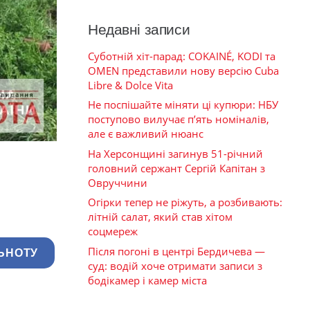
Недавні записи
Суботній хіт-парад: COKAINÉ, KODI та
OMEN представили нову версію Cuba
Libre & Dolce Vita
Не поспішайте міняти ці купюри: НБУ
поступово вилучає п’ять номіналів,
але є важливий нюанс
На Херсонщині загинув 51-річний
головний сержант Сергій Капітан з
Овруччини
Огірки тепер не ріжуть, а розбивають:
літній салат, який став хітом
соцмереж
Після погоні в центрі Бердичева —
ЬНОТУ
суд: водій хоче отримати записи з
бодікамер і камер міста