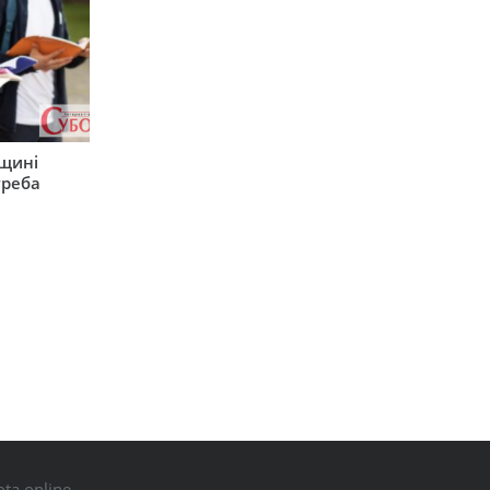
рщині
треба
ta.online