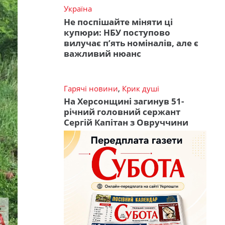
Україна
Не поспішайте міняти ці
купюри: НБУ поступово
вилучає п’ять номіналів, але є
важливий нюанс
Гарячі новини
,
Крик душі
На Херсонщині загинув 51-
річний головний сержант
Сергій Капітан з Овруччини