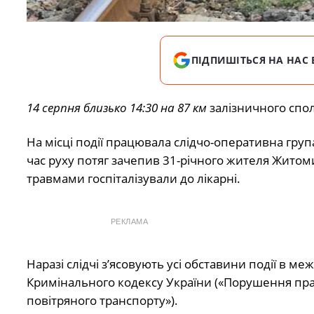
ПІДПИШІТЬСЯ НА НАС 
14 серпня близько 14:30 на 87 км
залізничного спо
На місці події працювала слідчо-оперативна гр
час руху потяг зачепив 31-річного жителя Житом
травмами госпіталізували до лікарні.
РЕКЛАМА
Наразі слідчі з’ясовують усі обставини події в ме
Кримінального кодексу України («Порушення прав
повітряного транспорту»).