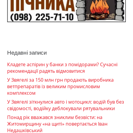
Недавні записи
Кладете аспірин у банки з помідорами? Сучасні
рекомендації радять відмовитися
У Звягелі за 150 млн грн продають виробника
ветпрепаратів із великим промисловим
комплексом
У Звягелі зіткнулися авто і мотоцикл: водій був без
свідомості, водійку деблокували рятувальники
Понад рік вважався зниклим безвісти: на
Житомирщину «на щиті» повертається Іван
Недашківський