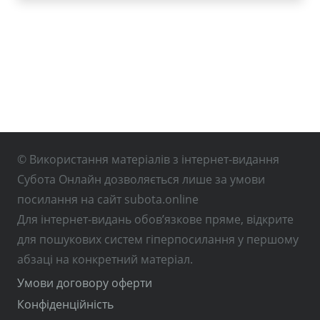
© Використання матеріалів з інтернет-видання
Субота Онлайн дозволяється лише за умови
посилання на сайт subota.online
Для інтернет-видань обов’язкове пряме, відкрите
для пошукових систем гіперпосилання у першому
абзаці на конкретний матеріал.
Умови договору оферти
Конфіденційність