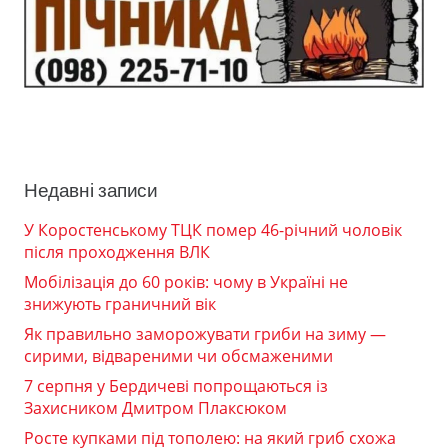
Недавні записи
У Коростенському ТЦК помер 46-річний чоловік
після проходження ВЛК
Мобілізація до 60 років: чому в Україні не
знижують граничний вік
Як правильно заморожувати гриби на зиму —
сирими, відвареними чи обсмаженими
7 серпня у Бердичеві попрощаються із
Захисником Дмитром Плаксюком
Росте купками під тополею: на який гриб схожа