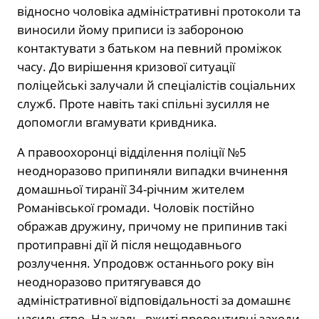
відносно чоловіка адміністративні протоколи та
виносили йому приписи із забороною
контактувати з батьком на певний проміжок
часу. До вирішення кризової ситуації
поліцейські залучали й спеціалістів соціальних
служб. Проте навіть такі спільні зусилля не
допомогли вгамувати кривдника.
А правоохоронці відділення поліції №5
неодноразово припиняли випадки вчинення
домашньої тиранії 34-річним жителем
Романівської громади. Чоловік постійно
ображав дружину, причому не припинив такі
протиправні дії й після нещодавнього
розлучення. Упродовж останнього року він
неодноразово притягувався до
адміністративної відповідальності за домашнє
насильство. На жаль, вжиті превентивні заходи