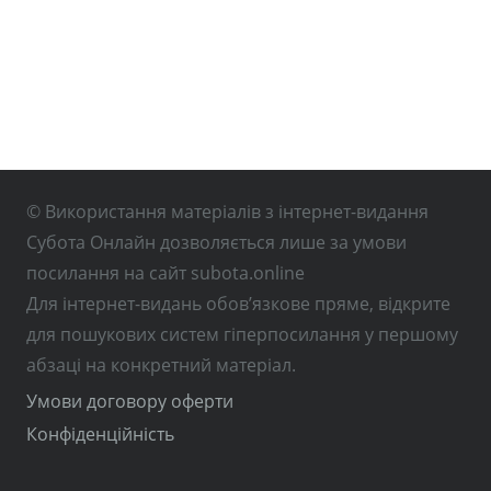
© Використання матеріалів з інтернет-видання
Субота Онлайн дозволяється лише за умови
посилання на сайт subota.online
Для інтернет-видань обов’язкове пряме, відкрите
для пошукових систем гіперпосилання у першому
абзаці на конкретний матеріал.
Умови договору оферти
Конфіденційність