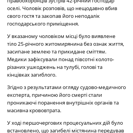
правоохоронців зустрів 42-річний господар
оселі. Чоловік розповів, що нещодавно вбив
свого гостя та закопав його неподалік
господарського приміщення.
У вказаному чоловіком місці було виявлене
тіло 25-річного житомирянина без ознак життя,
засипане землею та прикидане сміттям.
Медики зафіксували понад півсотні колото-
різаних ушкоджень на тулубі, голові та
кінцівках загиблого.
Згідно з результатами огляду судово-медичного
експерта, причиною його смерті стали
проникаючі поранення внутрішніх органів та
масивна крововтрата.
У ході першочергових процесуальних дій було
встановлено, що загибелі містянина передував