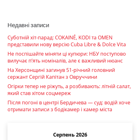
Недавні записи
Суботній хіт-парад: COKAINÉ, KODI та OMEN
представили нову версію Cuba Libre & Dolce Vita
Не поспішайте міняти ці купюри: НБУ поступово
вилучає п’ять номіналів, але є важливий нюанс
На Херсонщині загинув 51-річний головний
сержант Сергій Капітан з Овруччини
Огірки тепер не ріжуть, а розбивають: літній салат,
який став хітом соцмереж
Після погоні в центрі Бердичева — суд: водій хоче
отримати записи з бодікамер і камер міста
Серпень 2026