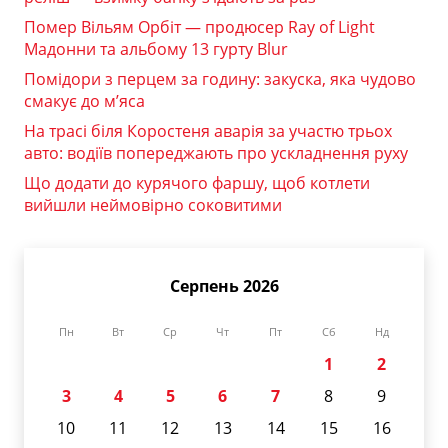
Помер Вільям Орбіт — продюсер Ray of Light
Мадонни та альбому 13 гурту Blur
Помідори з перцем за годину: закуска, яка чудово
смакує до м’яса
На трасі біля Коростеня аварія за участю трьох
авто: водіїв попереджають про ускладнення руху
Що додати до курячого фаршу, щоб котлети
вийшли неймовірно соковитими
Серпень 2026
Пн
Вт
Ср
Чт
Пт
Сб
Нд
1
2
3
4
5
6
7
8
9
10
11
12
13
14
15
16