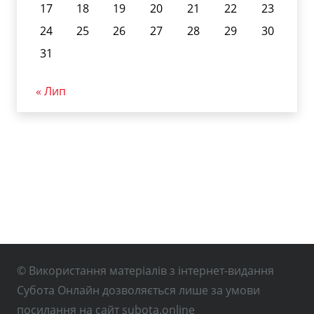
17
18
19
20
21
22
23
24
25
26
27
28
29
30
31
« Лип
© Використання матеріалів з інтернет-видання
Субота Онлайн дозволяється лише за умови
посилання на сайт subota.online