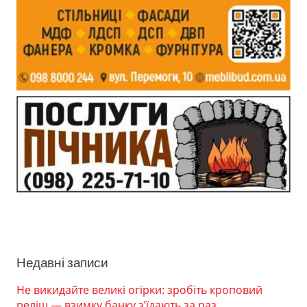
Недавні записи
Не викидайте великі огірки: зробіть кроповий
реліш — взимку банку з’їдають за раз