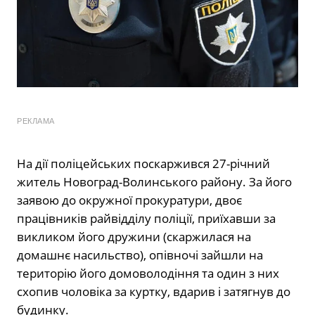
РЕКЛАМА
На дії поліцейських поскаржився 27-річний
житель Новоград-Волинського району. За його
заявою до окружної прокуратури, двоє
працівників райвідділу поліції, приїхавши за
викликом його дружини (скаржилася на
домашнє насильство), опівночі зайшли на
територію його домоволодіння та один з них
схопив чоловіка за куртку, вдарив і затягнув до
будинку.