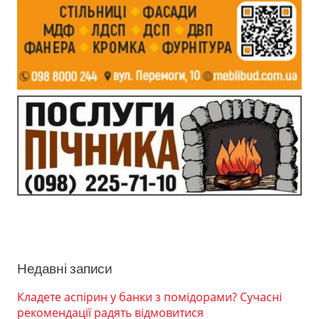
Недавні записи
Кладете аспірин у банки з помідорами? Сучасні
рекомендації радять відмовитися