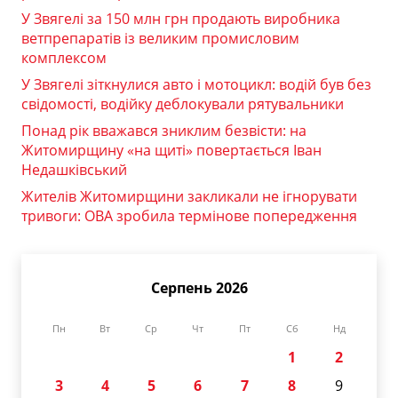
У Звягелі за 150 млн грн продають виробника
ветпрепаратів із великим промисловим
комплексом
У Звягелі зіткнулися авто і мотоцикл: водій був без
свідомості, водійку деблокували рятувальники
Понад рік вважався зниклим безвісти: на
Житомирщину «на щиті» повертається Іван
Недашківський
Жителів Житомирщини закликали не ігнорувати
тривоги: ОВА зробила термінове попередження
Серпень 2026
Пн
Вт
Ср
Чт
Пт
Сб
Нд
1
2
3
4
5
6
7
8
9