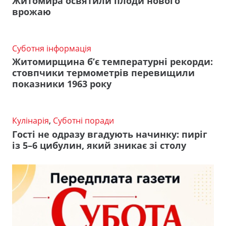
Житомира освятили плоди нового
врожаю
Суботня інформація
Житомирщина б’є температурні рекорди:
стовпчики термометрів перевищили
показники 1963 року
Кулінарія
,
Суботні поради
Гості не одразу вгадують начинку: пиріг
із 5–6 цибулин, який зникає зі столу