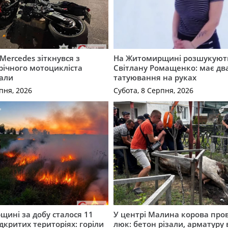
Mercedes зіткнувся з
На Житомирщині розшукують
річного мотоцикліста
Світлану Ромащенко: має дв
вали
татуювання на руках
пня, 2026
Субота, 8 Серпня, 2026
ині за добу сталося 11
У центрі Малина корова про
дкритих територіях: горіли
люк: бетон різали, арматуру