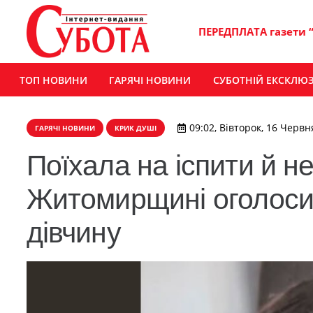
ПЕРЕДПЛАТА газети 
ТОП НОВИНИ
ГАРЯЧІ НОВИНИ
СУБОТНІЙ ЕКСКЛЮ
09:02, Вівторок, 16 Червн
ГАРЯЧІ НОВИНИ
КРИК ДУШІ
Поїхала на іспити й не
Житомирщині оголоси
дівчину