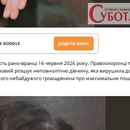
В GOOGLE
ДОДАТИ ЗАРАЗ
ь рано-вранці 16 червня 2026 року. Правоохоронці 
новий розшук неповнолітню дівчину, яка вирушила до
 кожного небайдужого громадянина про максимальне по