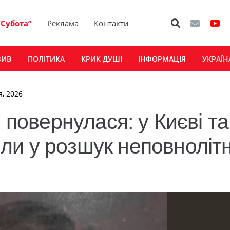
“Субота”
Реклама
Контакти
ЗИВ
ПОЛІТИКА
КРИК ДУШІ
ІНФОРМАЦІЯ
УКРАЇН
я, 2026
 повернулася: у Києві та
ли у розшук неповноліт