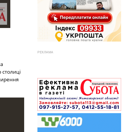
РЕКЛАМА
та
 столиці
ширення