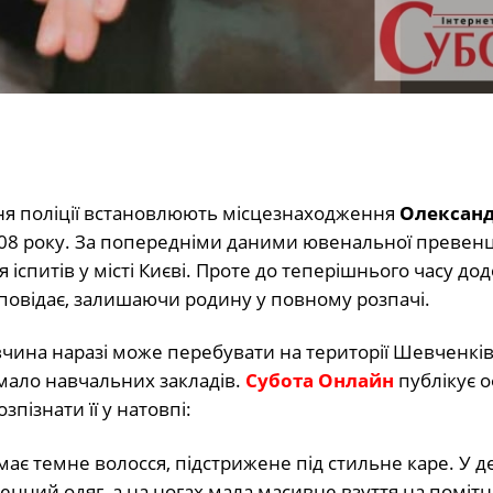
я поліції встановлюють місцезнаходження
Олексан
008 року. За попередніми даними ювенальної превенції
я іспитів у місті Києві. Проте до теперішнього часу до
відповідає, залишаючи родину у повному розпачі.
чина наразі може перебувати на території Шевченків
мало навчальних закладів.
Субота Онлайн
публікує о
пізнати її у натовпі:
має темне волосся, підстрижене під стильне каре. У д
нний одяг, а на ногах мала масивне взуття на помітн