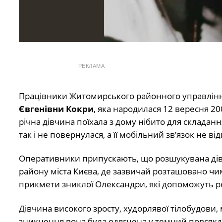
РЕКЛАМА
Працівники Житомирського районного управлінн
Євгенівни Кокри
, яка народилася 12 вересня 2
річна дівчина поїхала з дому нібито для складанн
так і не повернулася, а її мобільний зв’язок не 
Оперативники припускають, що розшукувана дів
району міста Києва, де зазвичай розташовано чи
прикмети зниклої Олександри, які допоможуть роз
Дівчина високого зросту, худорлявої тілобудови, 
зникнення вона була одягнена у темний повсякде