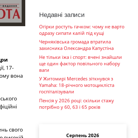
Недавні записи
Огірки ростуть гачком: чому не варто
одразу сипати калій під кущі
Черняхівська громада втратила
захисника Олександра Капустіна
Не тільки їжа і спорт: вчені знайшли
дри
ще один фактор повільного набору
, 17-
ваги
дому вона
У Житомирі Mercedes зіткнувся з
Yamaha: 18-річного мотоцикліста
госпіталізували
ського
Пенсія у 2026 році: скільки стажу
фіційні
потрібно у 60, 63 і 65 років
ень свого
Серпень 2026
о високій