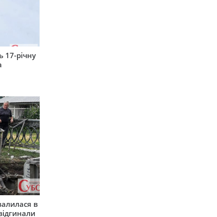
 17-річну
а
валилася в
 відгинали