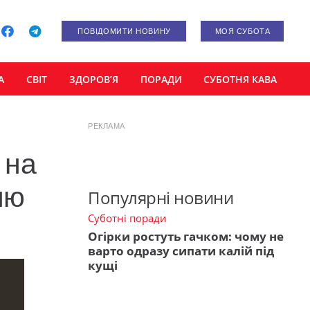
ПОВІДОМИТИ НОВИНУ
МОЯ СУБОТА
А
СВІТ
ЗДОРОВ’Я
ПОРАДИ
СУБОТНЯ КАВА
РЕКЛАМА
 на
ню
Популярні новини
Суботні поради
Огірки ростуть гачком: чому не
варто одразу сипати калій під
кущі