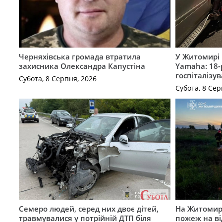
Черняхівська громада втратила
У Житомирі 
захисника Олександра Капустіна
Yamaha: 18-
госпіталізу
Субота, 8 Серпня, 2026
Субота, 8 Сер
Семеро людей, серед них двоє дітей,
На Житомирщ
травмувалися у потрійній ДТП біля
пожеж на ві