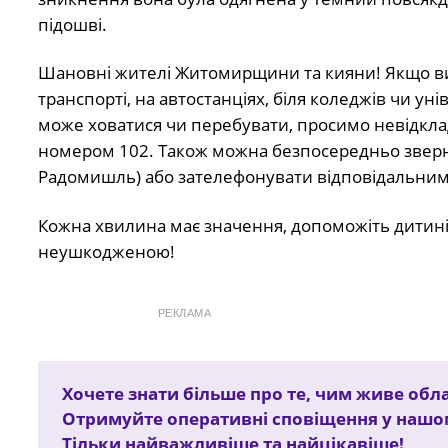
підошві.
Шановні жителі Житомирщини та кияни! Якщо ви 
транспорті, на автостанціях, біля коледжів чи ун
може ховатися чи перебувати, просимо невідклад
номером 102. Також можна безпосередньо звернут
Радомишль) або зателефонувати відповідальним
Кожна хвилина має значення, допоможіть дитині
неушкодженою!
РЕКЛАМА
Хочете знати більше про те, чим живе облас
Отримуйте оперативні сповіщення у наш
Тільки найважливіше та найцікавіше!