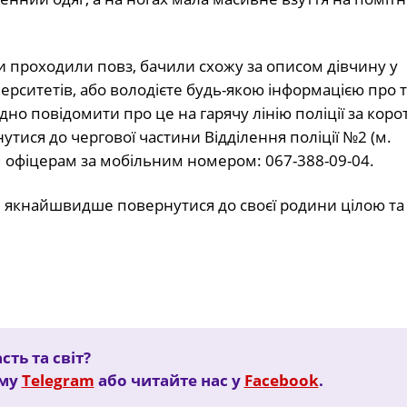
проходили повз, бачили схожу за описом дівчину у
іверситетів, або володієте будь-якою інформацією про т
но повідомити про це на гарячу лінію поліції за кор
ися до чергової частини Відділення поліції №2 (м.
 офіцерам за мобільним номером: 067-388-09-04.
 якнайшвидше повернутися до своєї родини цілою та
ть та світ?
ому
Telegram
або читайте нас у
Facebook
.