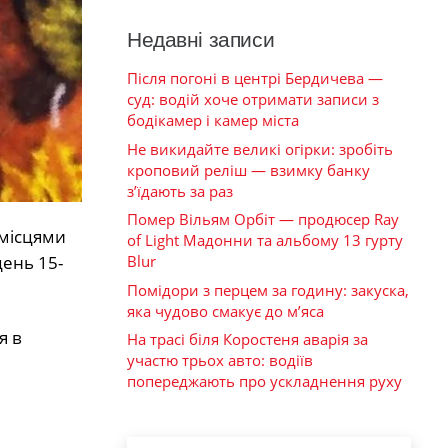
Недавні записи
Після погоні в центрі Бердичева —
суд: водій хоче отримати записи з
бодікамер і камер міста
Не викидайте великі огірки: зробіть
кроповий реліш — взимку банку
з’їдають за раз
Помер Вільям Орбіт — продюсер Ray
 місцями
of Light Мадонни та альбому 13 гурту
Blur
день 15-
Помідори з перцем за годину: закуска,
яка чудово смакує до м’яса
я в
На трасі біля Коростеня аварія за
участю трьох авто: водіїв
попереджають про ускладнення руху