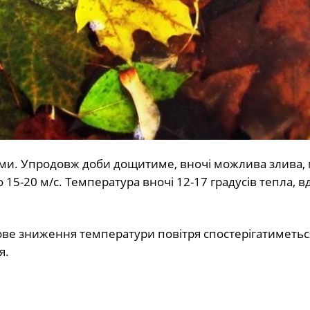
ями. Упродовж доби дощитиме, вночі можлива злива,
о 15-20 м/с. Температура вночі 12-17 градусів тепла, в
пове зниження температури повітря спостерігатиметьс
я.