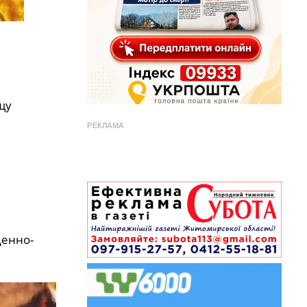
щу
РЕКЛАМА
денно-