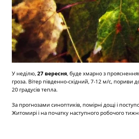
У неділю,
27 вересня
, буде хмарно з проясненн
гроза. Вітер південно-східний, 7-12 м/с, пориви д
20 градусів тепла.
За прогнозами синоптиків, помірні дощі і посту
Житомирі і на початку наступного робочого тижн