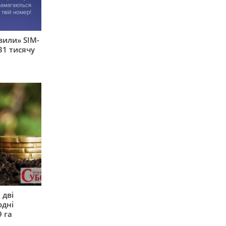
вили» SIM-
31 тисячу
 дві
одні
9 га