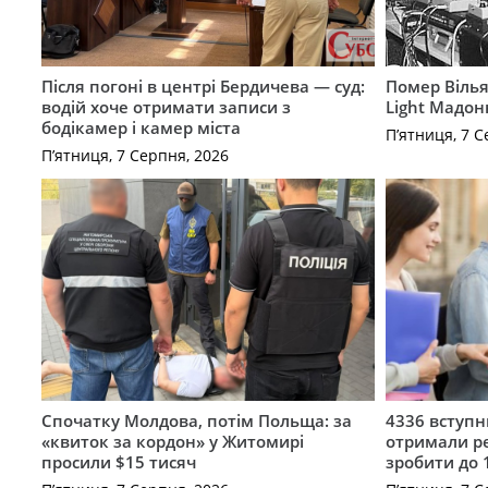
Після погоні в центрі Бердичева — суд:
Помер Вілья
водій хоче отримати записи з
Light Мадон
бодікамер і камер міста
П’ятниця, 7 С
П’ятниця, 7 Серпня, 2026
Спочатку Молдова, потім Польща: за
4336 вступ
«квиток за кордон» у Житомирі
отримали ре
просили $15 тисяч
зробити до 