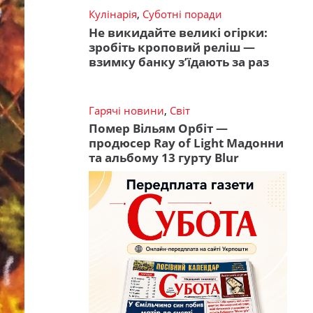
Кулінарія
,
Суботні поради
Не викидайте великі огірки:
зробіть кроповий реліш —
взимку банку з’їдають за раз
Гарячі новини
,
Світ
Помер Вільям Орбіт —
продюсер Ray of Light Мадонни
та альбому 13 гурту Blur