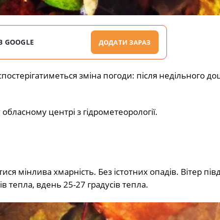
В GOOGLE
ДОДАТИ ЗАРАЗ
 спостерігатиметься зміна погоди: після недільного до
бласному центрі з гідрометеорології.
тися мінлива хмарність. Без істотних опадів. Вітер пів
ів тепла, вдень 25-27 градусів тепла.