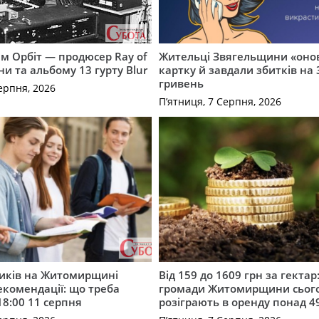
м Орбіт — продюсер Ray of
Жительці Звягельщини «оно
ни та альбому 13 гурту Blur
картку й завдали збитків на 
гривень
ерпня, 2026
П’ятниця, 7 Серпня, 2026
ників на Житомирщині
Від 159 до 1609 грн за гектар:
комендації: що треба
громади Житомирщини сьог
18:00 11 серпня
розіграють в оренду понад 4