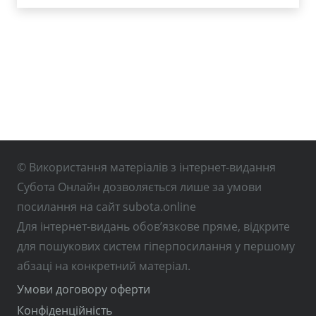
© Використання матеріалів з інтернет-видання
Субота Онлайн дозволяється лише за умови
посилання на сайт subota.online
Для інтернет-видань обов’язкове пряме, відкрите
для пошукових систем гіперпосилання у першому
абзаці на конкретний матеріал.
Умови договору оферти
Конфіденційність