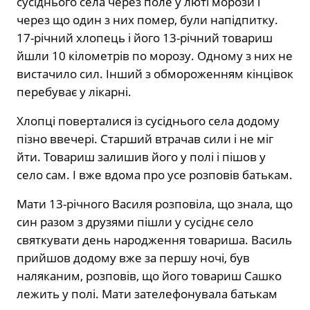
сусіднього села через поле у люті морози і
через що один з них помер, були напідпитку.
17-річний хлопець і його 13-річний товариш
йшли 10 кілометрів по морозу. Одному з них не
вистачило сил. Інший з обмороженням кінцівок
перебуває у лікарні.
Хлопці поверталися із сусіднього села додому
пізно ввечері. Старший втрачав сили і не міг
йти. Товариш залишив його у полі і пішов у
село сам. І вже вдома про усе розповів батькам.
Мати 13-річного Василя розповіла, що знала, що
син разом з друзями пішли у сусіднє село
святкувати день народження товариша. Василь
прийшов додому вже за першу ночі, був
наляканим, розповів, що його товариш Сашко
лежить у полі. Мати зателефонувала батькам