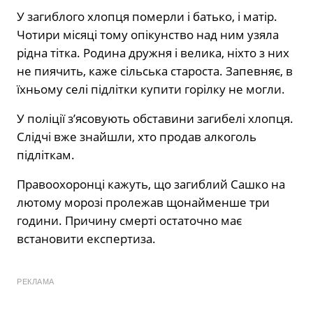
У загиблого хлопця померли і батько, і матір.
Чотири місяці тому опікунство над ним узяла
рідна тітка. Родина дружня і велика, ніхто з них
не пиячить, каже сільська староста. Запевняє, в
їхньому селі підлітки купити горілку не могли.
У поліції з’ясовують обставини загибелі хлопця.
Слідчі вже знайшли, хто продав алкоголь
підліткам.
Правоохоронці кажуть, що загиблий Сашко на
лютому морозі пролежав щонайменше три
години. Причину смерті остаточно має
встановити експертиза.
РЕКЛАМА