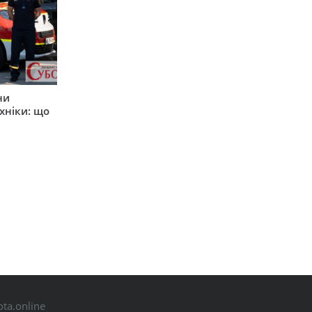
ни
хніки: що
ta.online