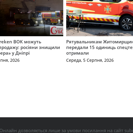
Freken BOK можуть
Рятувальникам Житомирщи
продажу: росіяни знищили
передали 15 одиниць спецте
ера» у Дніпрі
отримали
рпня, 2026
Середа, 5 Серпня, 2026
Онлайн дозволяється лише за умови посилання на сайт subo