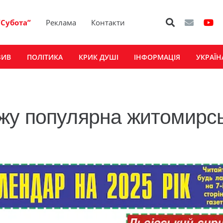
“Субота”
Реклама
Контакти
ЗИВ
ПОЛІТИКА
КРИК ДУШІ
ІНФОРМАЦІЯ
УКРАЇН
жу популярна житомирс