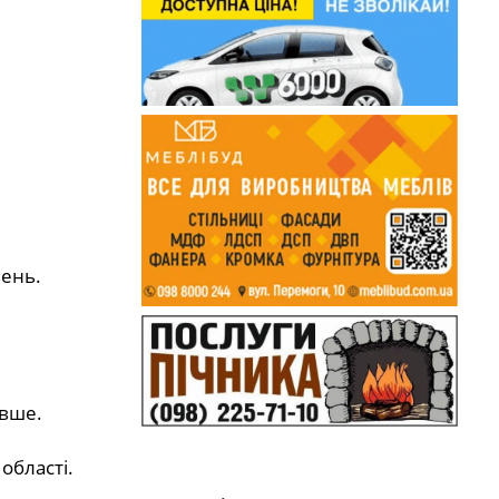
вень.
евше.
області.