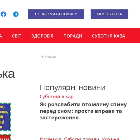
ПОВІДОМИТИ НОВИНУ
МОЯ СУБОТА
А
СВІТ
ЗДОРОВ’Я
ПОРАДИ
СУБОТНЯ КАВА
РЕКЛАМА
ька
Популярні новини
Суботній лікар
Як розслабити втомлену спину
перед сном: проста вправа та
застереження
Кулінарія
,
Суботні поради
,
Україна