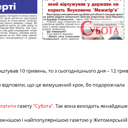
тував 10 гривень, то з сьогоднішнього дня – 12 гри
ів відповіли, що це вимушений крок, бо подорожчала
латити
газету
“Субота”
. Так вона виходить якнайдеш
ажнішою і найпопулярнішою газетою у Житомирській 