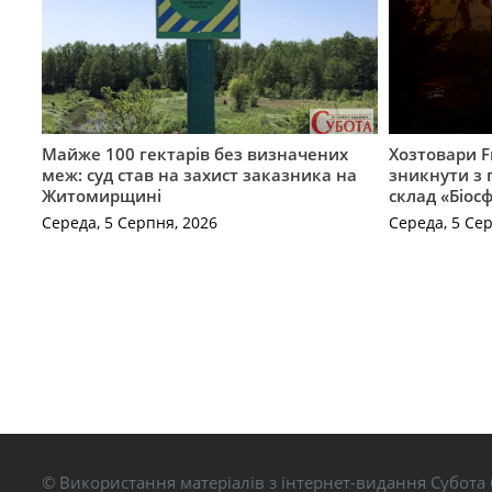
Майже 100 гектарів без визначених
Хозтовари 
меж: суд став на захист заказника на
зникнути з 
Житомирщині
склад «Біосф
Середа, 5 Серпня, 2026
Середа, 5 Се
© Використання матеріалів з інтернет-видання Субота 