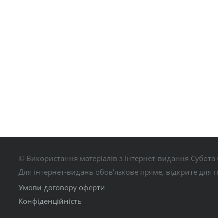
© Використання матеріалів з інтернет-видання Субота 
Для інтернет-видань обов’язкове пряме, відкрите для 
Умови договору оферти
Конфіденційність