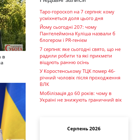
Таро-гороскоп на 7 серпня: кому
усміхнеться доля цього дня
Йому сьогодні 207: чому
Пантелеймона Куліша назвали б
блогером і PR-генієм
7 серпня: яке сьогодні свято, що не
радили робити та які прикмети
 в
віщують ранню осінь
на
У Коростенському ТЦК помер 46-
річний чоловік після проходження
ВЛК
Мобілізація до 60 років: чому в
Україні не знижують граничний вік
Серпень 2026