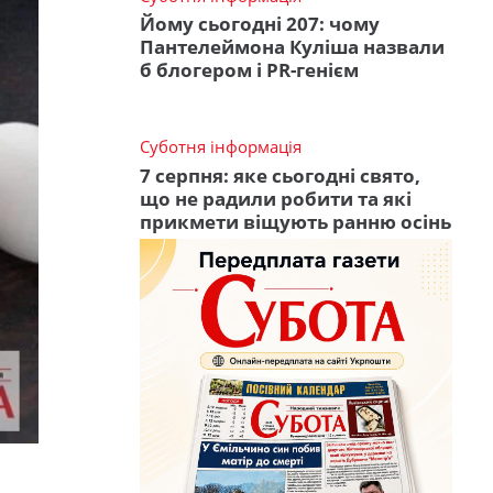
Йому сьогодні 207: чому
Пантелеймона Куліша назвали
б блогером і PR-генієм
Суботня інформація
7 серпня: яке сьогодні свято,
що не радили робити та які
прикмети віщують ранню осінь