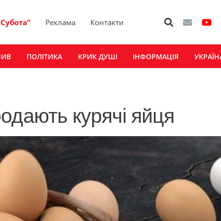
“Субота”
Реклама
Контакти
ЗИВ
ПОЛІТИКА
КРИК ДУШІ
ІНФОРМАЦІЯ
УКРАЇН
одають курячі яйця