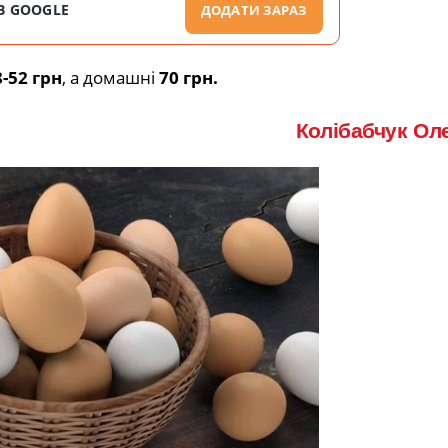
В GOOGLE
ДОДАТИ ЗАРАЗ
8-52 грн
, а домашні
70 грн.
Колібабчук Ол