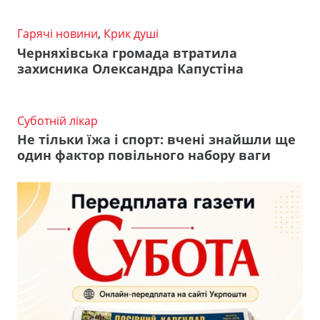
Гарячі новини
,
Крик душі
Черняхівська громада втратила
захисника Олександра Капустіна
Суботній лікар
Не тільки їжа і спорт: вчені знайшли ще
один фактор повільного набору ваги