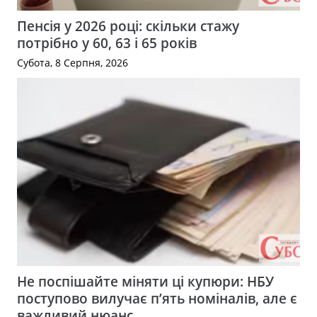
Пенсія у 2026 році: скільки стажу
потрібно у 60, 63 і 65 років
Субота, 8 Серпня, 2026
Не поспішайте міняти ці купюри: НБУ
поступово вилучає п’ять номіналів, але є
важливий нюанс