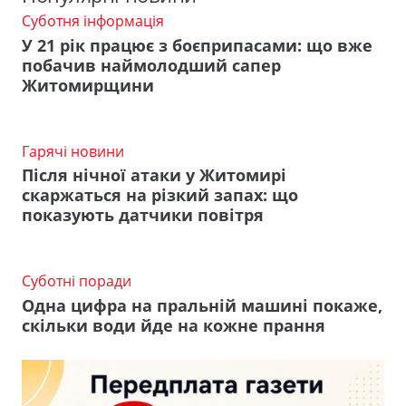
Суботня інформація
У 21 рік працює з боєприпасами: що вже
побачив наймолодший сапер
Житомирщини
Гарячі новини
Після нічної атаки у Житомирі
скаржаться на різкий запах: що
показують датчики повітря
Суботні поради
Одна цифра на пральній машині покаже,
скільки води йде на кожне прання