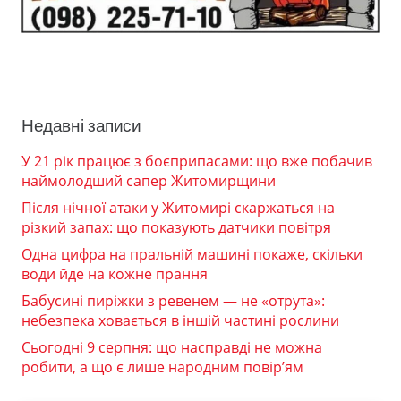
Недавні записи
У 21 рік працює з боєприпасами: що вже побачив
наймолодший сапер Житомирщини
Після нічної атаки у Житомирі скаржаться на
різкий запах: що показують датчики повітря
Одна цифра на пральній машині покаже, скільки
води йде на кожне прання
Бабусині пиріжки з ревенем — не «отрута»:
небезпека ховається в іншій частині рослини
Сьогодні 9 серпня: що насправді не можна
робити, а що є лише народним повір’ям