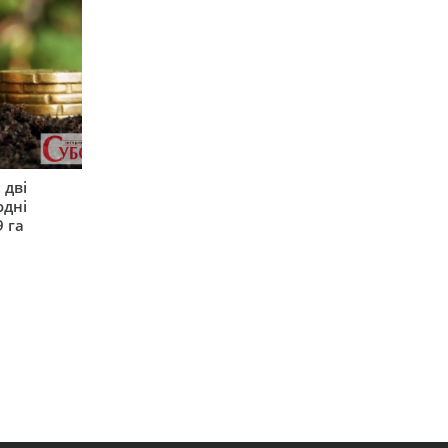
 дві
одні
9 га