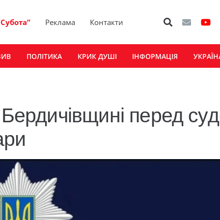
“Субота”
Реклама
Контакти
ЗИВ
ПОЛІТИКА
КРИК ДУШІ
ІНФОРМАЦІЯ
УКРАЇН
а Бердичівщині перед су
ари