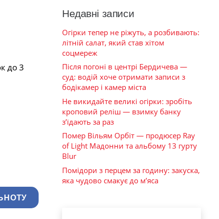
Недавні записи
Огірки тепер не ріжуть, а розбивають:
літній салат, який став хітом
соцмереж
к до 3
Після погоні в центрі Бердичева —
суд: водій хоче отримати записи з
бодікамер і камер міста
Не викидайте великі огірки: зробіть
кроповий реліш — взимку банку
з’їдають за раз
Помер Вільям Орбіт — продюсер Ray
of Light Мадонни та альбому 13 гурту
Blur
Помідори з перцем за годину: закуска,
яка чудово смакує до м’яса
ЬНОТУ