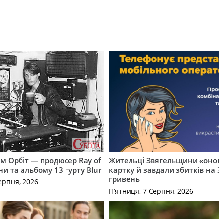
м Орбіт — продюсер Ray of
Жительці Звягельщини «оно
ни та альбому 13 гурту Blur
картку й завдали збитків на 
гривень
ерпня, 2026
П’ятниця, 7 Серпня, 2026