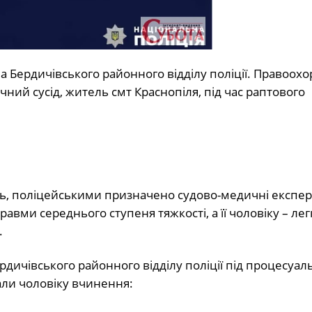
а Бердичівського районного відділу поліції. Правоохо
ний сусід, житель смт Краснопіля, під час раптового
ь, поліцейськими призначено судово-медичні експер
вми середнього ступеня тяжкості, а її чоловіку – легк
.
ердичівського районного відділу поліції під процесуа
ли чоловіку вчинення: