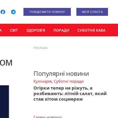
ПОВІДОМИТИ НОВИНУ
МОЯ СУБОТА
А
СВІТ
ЗДОРОВ’Я
ПОРАДИ
СУБОТНЯ КАВА
РЕКЛАМА
дом
Популярні новини
Кулінарія
,
Суботні поради
Огірки тепер не ріжуть, а
розбивають: літній салат, який
став хітом соцмереж
Гарячі новини