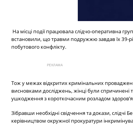
На місці події працювала слідчо-оперативна груп
встановили, що травми подружжю завдав їх 39-річ
побутового конфлікту.
РЕКЛАМА
Тож у межах відкритих кримінальних проваджен
висновками досліджень, жінці були спричинені тра
ушкодження з короткочасним розладом здоров’я
Зібравши необхідні свідчення та докази, слідчі Б
керівництвом окружної прокуратури інкримінува