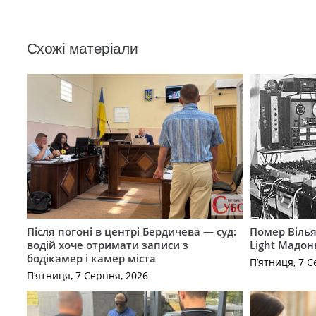
Схожі матеріали
Після погоні в центрі Бердичева — суд:
Помер Вілья
водій хоче отримати записи з
Light Мадон
бодікамер і камер міста
П’ятниця, 7 С
П’ятниця, 7 Серпня, 2026