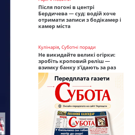
Після погоні в центрі
Бердичева — суд: водій хоче
отримати записи з бодікамер і
камер міста
Кулінарія
,
Суботні поради
Не викидайте великі огірки:
зробіть кроповий реліш —
взимку банку з’їдають за раз