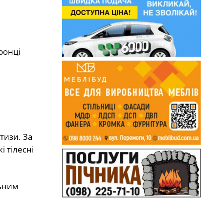
ронці
тизи. За
і тілесні
льним