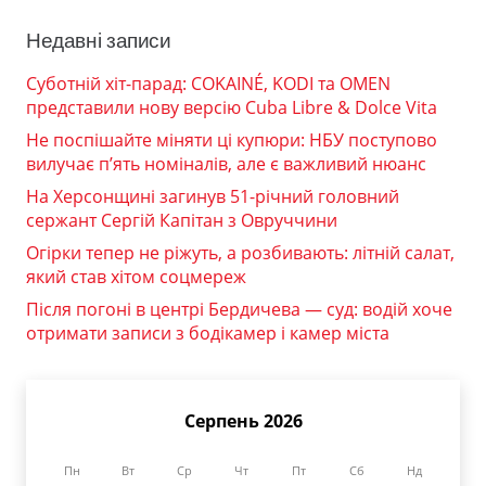
Недавні записи
Суботній хіт-парад: COKAINÉ, KODI та OMEN
представили нову версію Cuba Libre & Dolce Vita
Не поспішайте міняти ці купюри: НБУ поступово
вилучає п’ять номіналів, але є важливий нюанс
На Херсонщині загинув 51-річний головний
сержант Сергій Капітан з Овруччини
Огірки тепер не ріжуть, а розбивають: літній салат,
який став хітом соцмереж
Після погоні в центрі Бердичева — суд: водій хоче
отримати записи з бодікамер і камер міста
Серпень 2026
Пн
Вт
Ср
Чт
Пт
Сб
Нд