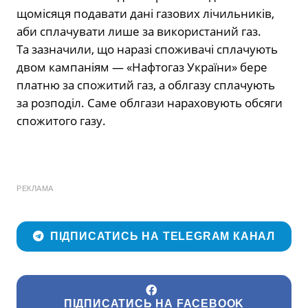
щомісяця подавати дані газових лічильників,
аби сплачувати лише за використаний газ.
Та зазначили, що наразі споживачі сплачують
двом кампаніям — «Нафтогаз України» бере
платню за спожитий газ, а облгазу сплачують
за розподіл. Саме облгази нараховують обсяги
спожитого газу.
РЕКЛАМА
ПІДПИСАТИСЬ НА TELEGRAM КАНАЛ
ПІДПИСАТИСЬ НА FACEBOOK