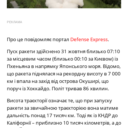
РЕКЛАМА
Про це повідомляє портал
Defense Express
.
Пуск ракети здійснено 31 жовтня близько 07:10
за місцевим часом (близько 00:10 за Києвом) із
Пхеньяна в напрямку Японського моря. Відомо,
що ракета піднялася на рекордну висоту в 7 000
км і впала на захід від острова Окуширі, що
поруч із Хоккайдо. Політ тривав 86 хвилин.
Висота траєкторії означає те, що при запуску
ракети за звичайною траєкторією вона матиме
дальність понад 17 тисяч км. Тоді як із КНДР до
Каліфорнії – приблизно 10 тисяч кілометрів, а до