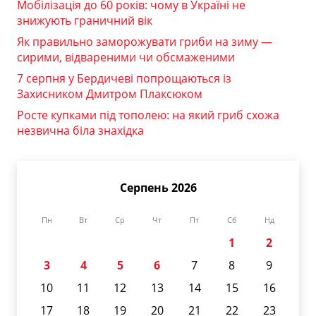
Мобілізація до 60 років: чому в Україні не
знижують граничний вік
Як правильно заморожувати гриби на зиму —
сирими, відвареними чи обсмаженими
7 серпня у Бердичеві попрощаються із
Захисником Дмитром Плаксюком
Росте купками під тополею: на який гриб схожа
незвична біла знахідка
Серпень 2026
Пн
Вт
Ср
Чт
Пт
Сб
Нд
1
2
3
4
5
6
7
8
9
10
11
12
13
14
15
16
17
18
19
20
21
22
23