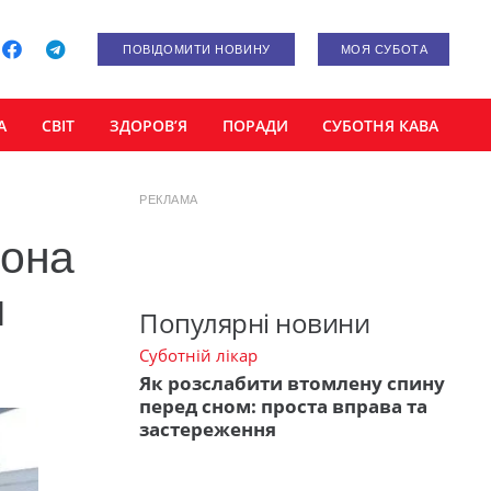
ПОВІДОМИТИ НОВИНУ
МОЯ СУБОТА
А
СВІТ
ЗДОРОВ’Я
ПОРАДИ
СУБОТНЯ КАВА
РЕКЛАМА
сона
я
Популярні новини
Суботній лікар
Як розслабити втомлену спину
перед сном: проста вправа та
застереження