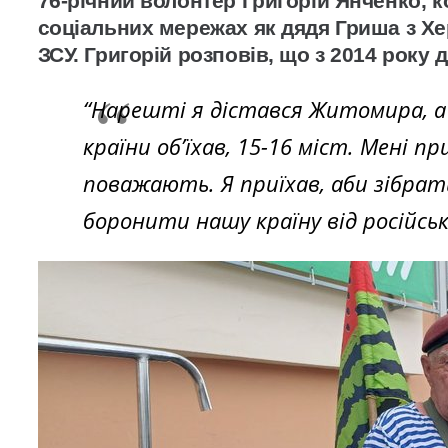
76-річний волонтер Григорій Янченко, к
соціальних мережах як дядя Гриша з Хе
ЗСУ. Григорій розповів, що з 2014 року 
“Нарешті я дістався Житомира, а 
країни об’їхав, 15-16 міст. Мені 
поважають. Я приїхав, аби зібрат
боронити нашу країну від російсько