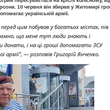
отрий пересувається на кріслі колісному, в
рсона. 10 червня він збирав у Житомирі гро
допомагає українській армії.
перед цим побував у багатьох містах, пів
приємно, що мене тут люди знають і
и донати, і на ці гроші допомагати ЗСУ
ї армії”,
— розповів Григорій Янченко.