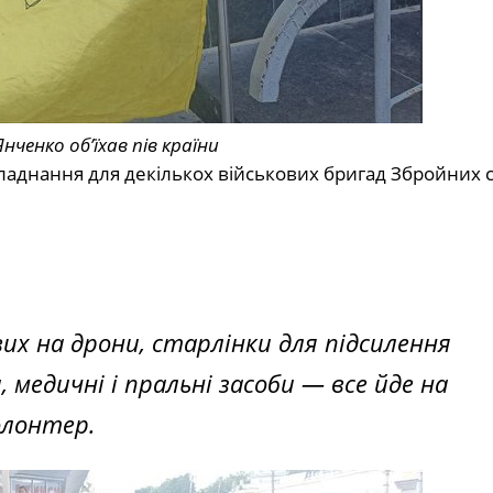
нченко об’їхав пів країни
обладнання для декількох військових бригад Збройних 
вих на дрони, старлінки для підсилення
 медичні і пральні засоби — все йде на
олонтер.