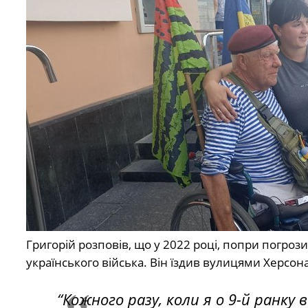
Григорій розповів, що у 2022 році, попри погрози
українського війська. Він їздив вулицями Херсо
“Кожного разу, коли я о 9-й ранку