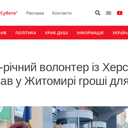
“Субота”
Реклама
Контакти
ЗИВ
ПОЛІТИКА
КРИК ДУШІ
ІНФОРМАЦІЯ
УКРАЇН
6-річний волонтер із Хер
рав у Житомирі гроші дл