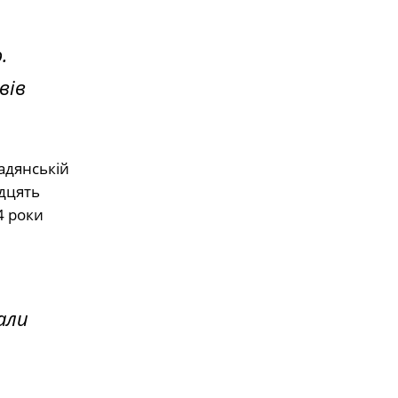
.
вів
адянській
адцять
4 роки
али