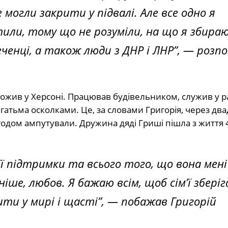
могли закрити у підвалі. Але все одно я
тили, тому що не розуміли, на що я збираю
чеченці, а також люди з ДНР і ЛНР”
, — розпо
рожив у Херсоні. Працював будівельником, служив у р
гатьма осколками. Це, за словами Григорія, через дв
 згодом ампутували. Дружина дяді Гриші пішла з життя 
 її підтримки та всього того, що вона мені
ше, любов. Я бажаю всім, щоб сім’ї зберіг
и у мирі і щасті”,
— побажав Григорій