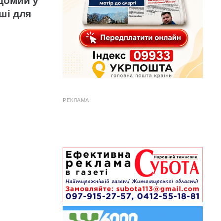
ідомий у
ші для
РЕКЛАМА