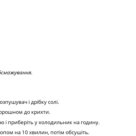
бсмажування.
зпушувач і дрібку солі.
борошном до крихти.
улю і приберіть у холодильник на годину.
ропом на 10 хвилин, потім обсушіть.