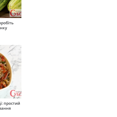
зробіть
анку
і: простий
вання