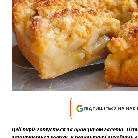
ПІДПИШІТЬСЯ НА НАС 
Цей пиріг готується за принципом галети. Тіст
защипуються зверху. В результаті виходить від