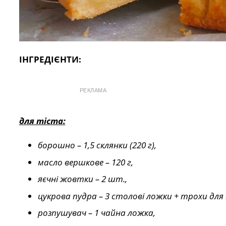
ІНГРЕДІЄНТИ:
РЕКЛАМА
для тіста:
борошно – 1,5 склянки (220 г),
масло вершкове – 120 г,
яєчні жовтки – 2 шт.,
цукрова пудра – 3 столові ложки + трохи для
розпушувач – 1 чайна ложка,