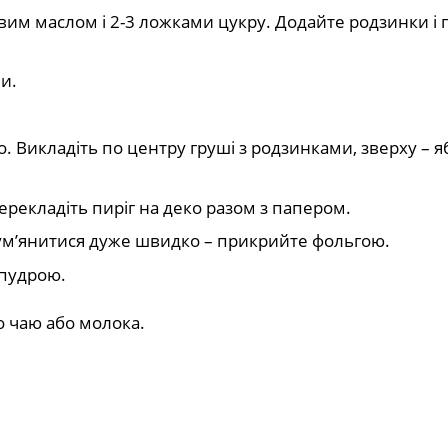
им маслом і 2-3 ложками цукру. Додайте родзинки і 
и.
о. Викладіть по центру груші з родзинками, зверху – я
. Перекладіть пиріг на деко разом з папером.
ум’янитися дуже швидко – прикрийте фольгою.
 пудрою.
о чаю або молока.