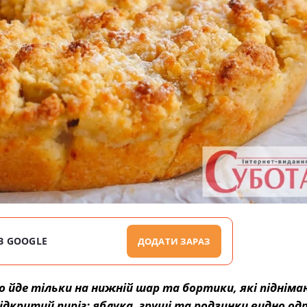
В GOOGLE
ДОДАТИ ЗАРАЗ
о йде тільки на нижній шар та бортики, які підніма
критий пиріг: яблука, груші та родзинки видно одр