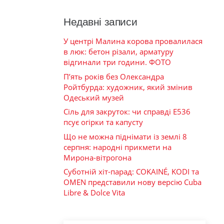
Недавні записи
У центрі Малина корова провалилася
в люк: бетон різали, арматуру
відгинали три години. ФОТО
П’ять років без Олександра
Ройтбурда: художник, який змінив
Одеський музей
Сіль для закруток: чи справді Е536
псує огірки та капусту
Що не можна піднімати із землі 8
серпня: народні прикмети на
Мирона-вітрогона
Суботній хіт-парад: COKAINÉ, KODI та
OMEN представили нову версію Cuba
Libre & Dolce Vita