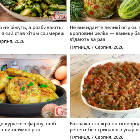
р не ріжуть, а розбивають:
Не викидайте великі огірки: 
т, який став хітом соцмереж
кроповий реліш — взимку б
з’їдають за раз
ерпня, 2026
П’ятниця, 7 Серпня, 2026
до курячого фаршу, щоб
Баклажанна ікра на сковород
йшли неймовірно
рецепт без тривалого уварю
П’ятниця, 7 Серпня, 2026