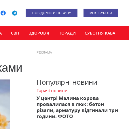
ПОВІДОМИТИ НОВИНУ
МОЯ СУБОТА
А
СВІТ
ЗДОРОВ’Я
ПОРАДИ
СУБОТНЯ КАВА
РЕКЛАМА
ками
Популярні новини
Гарячі новини
У центрі Малина корова
провалилася в люк: бетон
різали, арматуру відгинали три
години. ФОТО