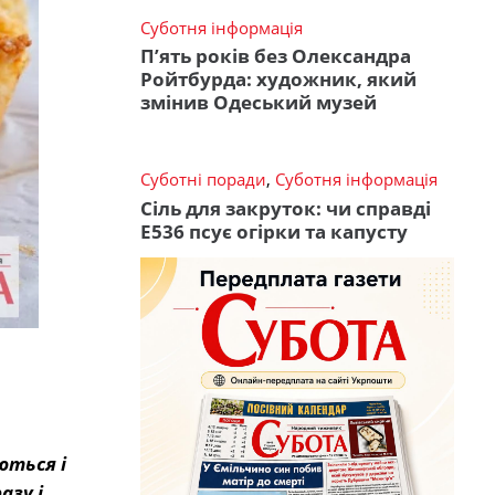
Суботня інформація
П’ять років без Олександра
Ройтбурда: художник, який
змінив Одеський музей
Суботні поради
,
Суботня інформація
Сіль для закруток: чи справді
Е536 псує огірки та капусту
ються і
азу і