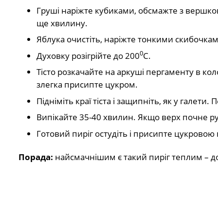
Груші наріжте кубиками, обсмажте з вершков
ще хвилину.
Яблука очистіть, наріжте тонкими скибочкам
0
Духовку розігрійте до 200
С.
Тісто розкачайте на аркуші пергаменту в кол
злегка присипте цукром.
Підніміть краї тіста і защипніть, як у галети
Випікайте 35-40 хвилин. Якщо верх почне р
Готовий пиріг остудіть і присипте цукровою
Порада:
найсмачнішим є такий пиріг теплим – д