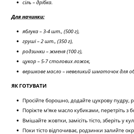
сіль – дрібка.
Для начинки:
яблука – 3-4 шт., (500 г),
груші – 2 шт., (350 г),
родзинки – жменя (100 г),
цукор – 5-7 столових ложок,
вершкове масло – невеликий шматочок для о
ЯК ГОТУВАТИ
Просійте борошно, додайте цукрову пудру, ро
Поріжте м’яке масло кубиками, перетріть з 
Вмішайте жовтки, замісіть тісто, зберіть у к
Поки тісто відпочиває, родзинки залийте ок