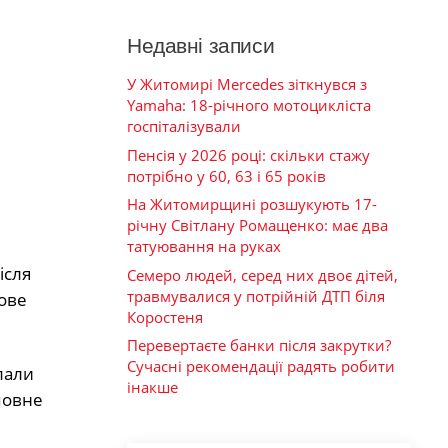
Недавні записи
У Житомирі Mercedes зіткнувся з
Yamaha: 18-річного мотоцикліста
госпіталізували
Пенсія у 2026 році: скільки стажу
потрібно у 60, 63 і 65 років
На Житомирщині розшукують 17-
річну Світлану Ромащенко: має два
татуювання на руках
Після
Семеро людей, серед них двоє дітей,
травмувалися у потрійній ДТП біля
ове
Коростеня
Перевертаєте банки після закрутки?
Сучасні рекомендації радять робити
лали
інакше
повне