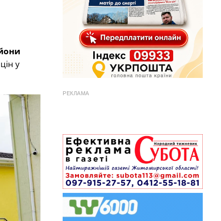
ьйони
цін у
РЕКЛАМА