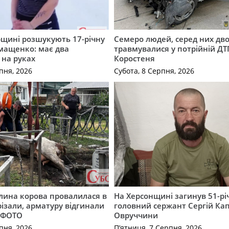
щині розшукують 17-річну
Семеро людей, серед них дво
мащенко: має два
травмувалися у потрійній ДТ
 на руках
Коростеня
пня, 2026
Субота, 8 Серпня, 2026
лина корова провалилася в
На Херсонщині загинув 51-р
різали, арматуру відгинали
головний сержант Сергій Кап
. ФОТО
Овруччини
пня, 2026
П’ятниця, 7 Серпня, 2026