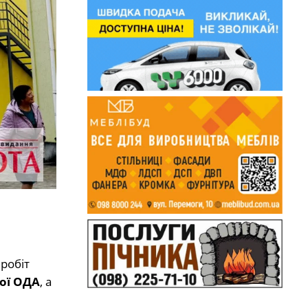
 робіт
ої ОДА
, а