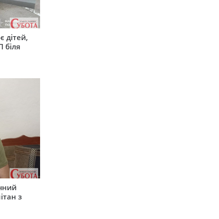
є дітей,
П біля
ічний
ітан з