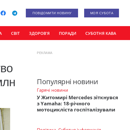
ПОВІДОМИТИ НОВИНУ
МОЯ СУБОТА
А
СВІТ
ЗДОРОВ’Я
ПОРАДИ
СУБОТНЯ КАВА
РЕКЛАМА
тво
млн
Популярні новини
Гарячі новини
У Житомирі Mercedes зіткнувся
з Yamaha: 18-річного
мотоцикліста госпіталізували
Політика
,
Суботня інформація
,