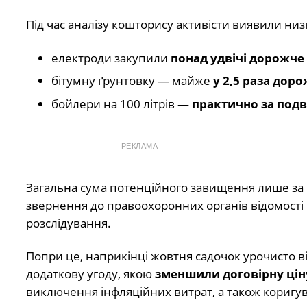
Під час аналізу кошторису активісти виявили низ
електроди закупили
понад удвічі дорожче
бітумну ґрунтовку — майже
у 2,5 раза дор
бойлери на 100 літрів —
практично за под
РЕКЛАМА
Загальна сума потенційного завищення лише з
звернення до правоохоронних органів відомості 
розслідування.
Попри це, наприкінці жовтня садочок урочисто в
додаткову угоду, якою
зменшили договірну ціну
виключення інфляційних витрат, а також коригув