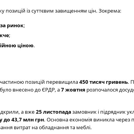
ку позицій із суттєвим завищенням цін. Зокрема:
 за ринок
;
ожче
;
війною ціною
.
а частиною позицій перевищила
450 тисяч гривень
. 
було внесено до ЄРДР, а
7 жовтня
розпочалося досуд
ідкрили, а вже
25 листопада
замовник і підрядник ук
 до 43,7 млн грн
. Основна економія виникла через 
ання витрат на обладнання та меблі.