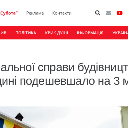
“Субота”
Реклама
Контакти
ЗИВ
ПОЛІТИКА
КРИК ДУШІ
ІНФОРМАЦІЯ
УКРАЇН
нальної справи будівниц
ині подешевшало на 3 