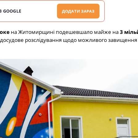
В GOOGLE
ДОДАТИ ЗАРАЗ
оке
на Житомирщині подешевшало майже на
3 міл
и досудове розслідування щодо можливого завищення 