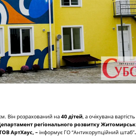
єм. Він розрахований на
40 дітей
, а очікувана вартість
епартамент регіонального розвитку Житомирськ
ТОВ АртХаус, –
інформує ГО “Антикорупційний штаб”
.