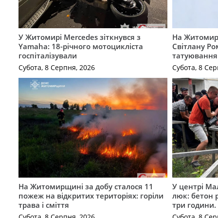
У Житомирі Mercedes зіткнувся з
На Житомир
Yamaha: 18-річного мотоцикліста
Світлану Ро
госпіталізували
татуювання
Субота, 8 Серпня, 2026
Субота, 8 Сер
На Житомирщині за добу сталося 11
У центрі Ма
пожеж на відкритих територіях: горіли
люк: бетон 
трава і сміття
три години
Субота, 8 Серпня, 2026
Субота, 8 Сер