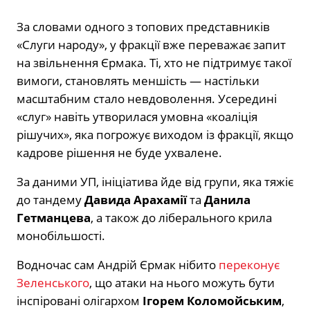
За словами одного з топових представників
«Слуги народу», у фракції вже переважає запит
на звільнення Єрмака. Ті, хто не підтримує такої
вимоги, становлять меншість — настільки
масштабним стало невдоволення. Усередині
«слуг» навіть утворилася умовна «коаліція
рішучих», яка погрожує виходом із фракції, якщо
кадрове рішення не буде ухвалене.
За даними УП, ініціатива йде від групи, яка тяжіє
до тандему
Давида Арахамії
та
Данила
Гетманцева
, а також до ліберального крила
монобільшості.
Водночас сам Андрій Єрмак нібито
переконує
Зеленського
, що атаки на нього можуть бути
інспіровані олігархом
Ігорем Коломойським
,