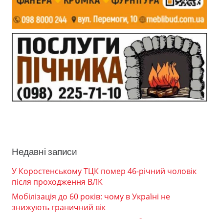
Недавні записи
У Коростенському ТЦК помер 46-річний чоловік
після проходження ВЛК
Мобілізація до 60 років: чому в Україні не
знижують граничний вік