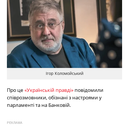
Ігор Коломойський
Про це
«Українській правді»
повідомили
співрозмовники, обізнані з настроями у
парламенті та на Банковій.
РЕКЛАМА