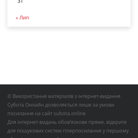
31
« Лип
© Використання матеріалів з інтернет-видання
Субота Онлайн дозволяється лише за умови
посилання на сайт subota.online
Для інтернет-видань обов’язкове пряме, відкрите
для пошукових систем гіперпосилання у першому