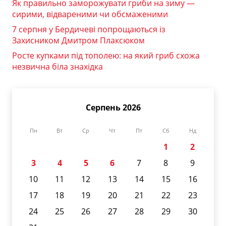
Як правильно заморожувати гриби на зиму —
сирими, відвареними чи обсмаженими
7 серпня у Бердичеві попрощаються із
Захисником Дмитром Плаксюком
Росте купками під тополею: на який гриб схожа
незвична біла знахідка
Серпень 2026
Пн
Вт
Ср
Чт
Пт
Сб
Нд
1
2
3
4
5
6
7
8
9
10
11
12
13
14
15
16
17
18
19
20
21
22
23
24
25
26
27
28
29
30