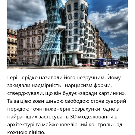
Гері нерідко називали його незручним. Йому
закидали надмірність і нарцисизм форми,
стверджували, що він будує «заради картинки».
Та за цією зовнішньою свободою стояв суворий
порядок: точні інженерні розрахунки, одне з
найраніших застосувань 3D-моделювання в
архітектурі та майже ювелірний контроль над
кожною лінією.