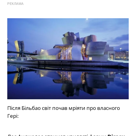
РЕКЛАМА
Після Більбао світ почав мріяти про власного
Гері: