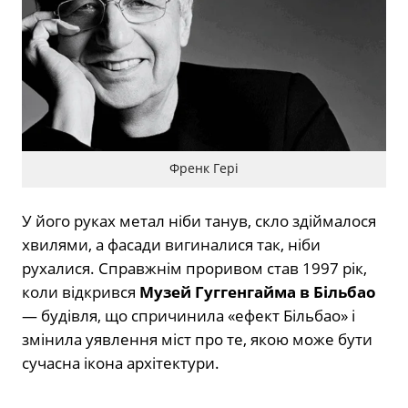
Френк Гері
У його руках метал ніби танув, скло здіймалося
хвилями, а фасади вигиналися так, ніби
рухалися. Справжнім проривом став 1997 рік,
коли відкрився
Музей Гуггенгайма в Більбао
— будівля, що спричинила «ефект Більбао» і
змінила уявлення міст про те, якою може бути
сучасна ікона архітектури.