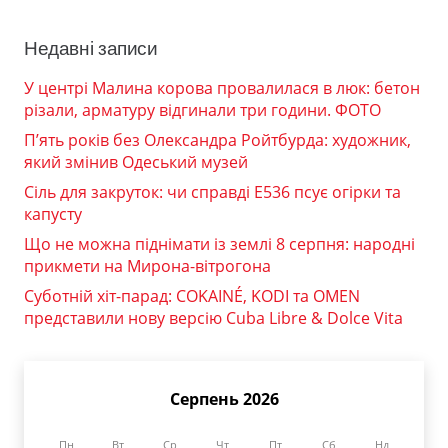
Недавні записи
У центрі Малина корова провалилася в люк: бетон
різали, арматуру відгинали три години. ФОТО
П’ять років без Олександра Ройтбурда: художник,
який змінив Одеський музей
Сіль для закруток: чи справді Е536 псує огірки та
капусту
Що не можна піднімати із землі 8 серпня: народні
прикмети на Мирона-вітрогона
Суботній хіт-парад: COKAINÉ, KODI та OMEN
представили нову версію Cuba Libre & Dolce Vita
Серпень 2026
Пн
Вт
Ср
Чт
Пт
Сб
Нд