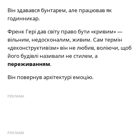
Він здавався бунтарем, але працював як
годинникар.
Френк Гері дав світу право бути «кривим» —
вільним, недосконалим, живим. Сам термін
«деконструктивізм» він не любив, воліючи, щоб
його будівлі називали не стилем, а
переживанням
.
Він повернув архітектурі емоцію.
РЕКЛАМА
РЕКЛАМА