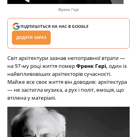
Френк Гері
ПІДПИШІТЬСЯ НА НАС В GOOGLE
ДОДАТИ ЗАРАЗ
Світ архітектури зазнав непоправної втрати —
на 97-му році життя помер
Френк Гері,
один із
найвпливовіших архітекторів сучасності.
Майже все своє життя він доводив: архітектура
— не застигла музика, а рух і політ, емоція, що
втілена у матеріалі.