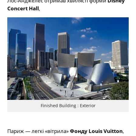
Лос-Анджелес отримав хвилясті форми
Disney
Concert Hall
,
Finished Building : Exterior
Париж — легкі «вітрила»
Фонду Louis Vuitton
,