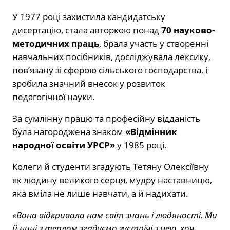
У 1977 році захистила кандидатську
дисертацію, стала авторкою понад
70 науково-
методичних праць
, брала участь у створенні
навчальних посібників, досліджувала лексику,
пов’язану зі сферою сільського господарства, і
зробила значний внесок у розвиток
педагогічної науки.
За сумлінну працю та професійну відданість
була нагороджена знаком
«Відмінник
народної освіти УРСР»
у 1985 році.
Колеги й студенти згадують Тетяну Олексіївну
як людину великого серця, мудру наставницю,
яка вміла не лише навчати, а й надихати.
«Вона відкривала нам світ знань і людяності. Ми
й нині з теплом згадуємо зустрічі з нею, хоч