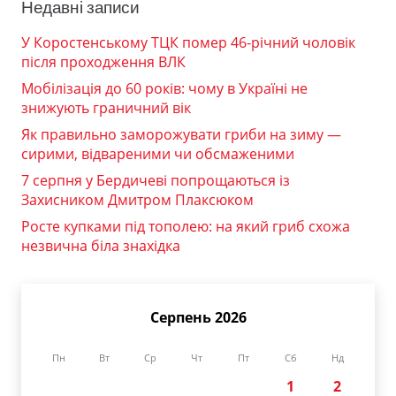
Недавні записи
У Коростенському ТЦК помер 46-річний чоловік
після проходження ВЛК
Мобілізація до 60 років: чому в Україні не
знижують граничний вік
Як правильно заморожувати гриби на зиму —
сирими, відвареними чи обсмаженими
7 серпня у Бердичеві попрощаються із
Захисником Дмитром Плаксюком
Росте купками під тополею: на який гриб схожа
незвична біла знахідка
Серпень 2026
Пн
Вт
Ср
Чт
Пт
Сб
Нд
1
2